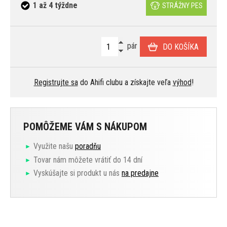
1 až 4 týždne
STRÁŽNY PES
pár
DO KOŠÍKA
Registrujte sa
do Ahifi clubu a získajte veľa
výhod
!
POMÔŽEME VÁM S NÁKUPOM
Využite našu
poradňu
Tovar nám môžete vrátiť do 14 dní
Vyskúšajte si produkt u nás
na predajne