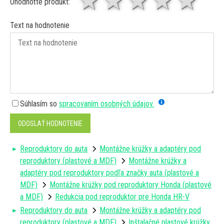
1 hviezda
2 hviezdy
3 hviez
4 hv
5 
Ohodnoťte produkt:
Text na hodnotenie
Súhlasím so
spracovaním osobných údajov.
ODOSLAŤ HODNOTENIE
Reproduktory do auta
Montážne krúžky a adaptéry pod
reproduktory (plastové a MDF)
Montážne krúžky a
adaptéry pod reproduktory podľa značky auta (plastové a
MDF)
Montážne krúžky pod reproduktory Honda (plastové
a MDF)
Redukcia pod reproduktor pre Honda HR-V
Reproduktory do auta
Montážne krúžky a adaptéry pod
reproduktory (plastové a MDF)
Inštalačné plastové krúžky