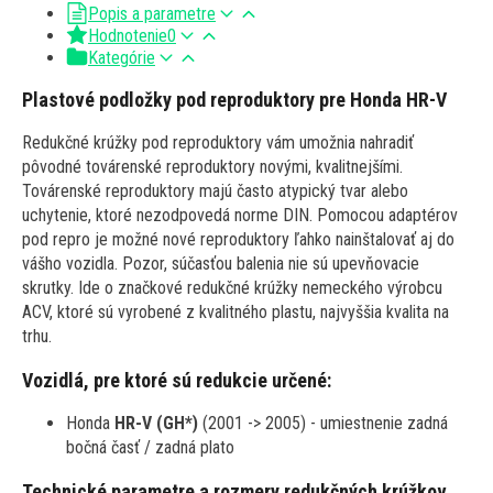
Popis a parametre
Hodnotenie
0
Kategórie
Plastové podložky pod reproduktory pre Honda HR-V
Redukčné krúžky pod reproduktory vám umožnia nahradiť
pôvodné továrenské reproduktory novými, kvalitnejšími.
Továrenské reproduktory majú často atypický tvar alebo
uchytenie, ktoré nezodpovedá norme DIN. Pomocou adaptérov
pod repro je možné nové reproduktory ľahko nainštalovať aj do
vášho vozidla. Pozor, súčasťou balenia nie sú upevňovacie
skrutky. Ide o značkové redukčné krúžky nemeckého výrobcu
ACV, ktoré sú vyrobené z kvalitného plastu, najvyššia kvalita na
trhu.
Vozidlá, pre ktoré sú redukcie určené:
Honda
HR-V (GH*)
(2001 -> 2005) - umiestnenie zadná
bočná časť / zadná plato
Technické parametre a rozmery redukčných krúžkov