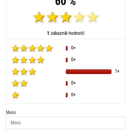
60 %
1
zákazník hodnotil
0×
0×
1×
0×
0×
Meno