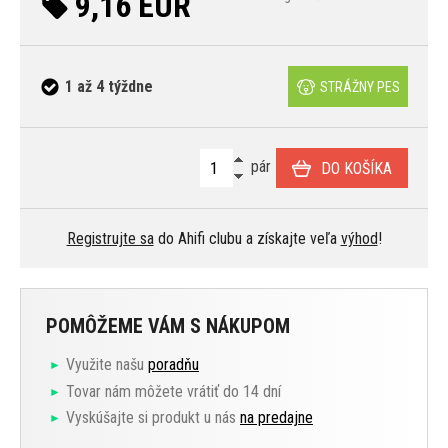
9,16 EUR
1 až 4 týždne
STRÁŽNY PES
pár
DO KOŠÍKA
Registrujte sa
do Ahifi clubu a získajte veľa
výhod
!
POMÔŽEME VÁM S NÁKUPOM
Využite našu
poradňu
Tovar nám môžete vrátiť do 14 dní
Vyskúšajte si produkt u nás
na predajne