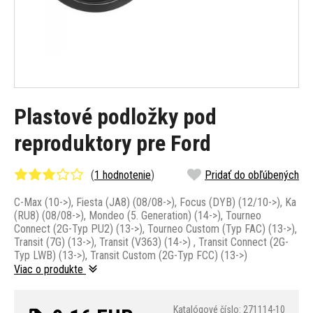
Plastové podložky pod
reproduktory pre Ford
(
1 hodnotenie
)
Pridať do obľúbených
C-Max (10->), Fiesta (JA8) (08/08->), Focus (DYB) (12/10->), Ka
(RU8) (08/08->), Mondeo (5. Generation) (14->), Tourneo
Connect (2G-Typ PU2) (13->), Tourneo Custom (Typ FAC) (13->),
Transit (7G) (13->), Transit (V363) (14->) , Transit Connect (2G-
Typ LWB) (13->), Transit Custom (2G-Typ FCC) (13->)
Viac o produkte
Katalógové číslo: 271114-10