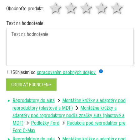
1 hviezda
2 hviezdy
3 hviez
4 hv
5 
Ohodnoťte produkt:
Text na hodnotenie
Súhlasím so
spracovaním osobných údajov.
ODOSLAŤ HODNOTENIE
Reproduktory do auta
Montážne krúžky a adaptéry pod
reproduktory (plastové a MDF)
Montážne krúžky a
adaptéry pod reproduktory podľa značky auta (plastové a
MDF)
Podložky Ford
Redukcia pod reproduktor pre
Ford C-Max
Reproduktory do auta
Montážne krúžky a adaptéry pod