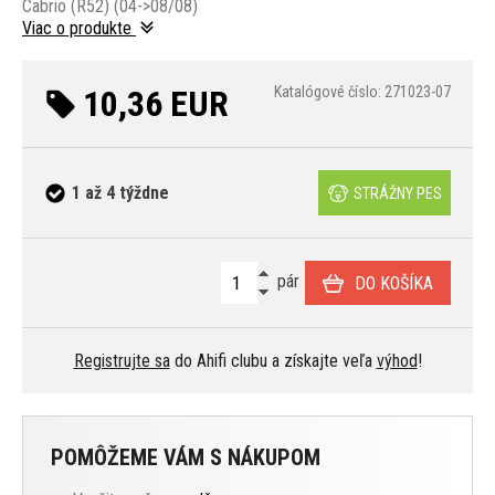
Cabrio (R52) (04->08/08)
Viac o produkte
10,36 EUR
Katalógové číslo: 271023-07
1 až 4 týždne
STRÁŽNY PES
pár
DO KOŠÍKA
Registrujte sa
do Ahifi clubu a získajte veľa
výhod
!
POMÔŽEME VÁM S NÁKUPOM