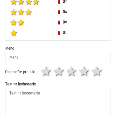
0×
0×
0×
0×
Meno
1 hviezda
2 hviezdy
3 hviez
4 hv
5 
Ohodnoťte produkt:
Text na hodnotenie