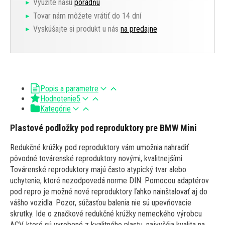
Využite našu
poradňu
Tovar nám môžete vrátiť do 14 dní
Vyskúšajte si produkt u nás
na predajne
Popis a parametre
Hodnotenie
5
Kategórie
Plastové podložky pod reproduktory pre BMW Mini
Redukčné krúžky pod reproduktory vám umožnia nahradiť
pôvodné továrenské reproduktory novými, kvalitnejšími.
Továrenské reproduktory majú často atypický tvar alebo
uchytenie, ktoré nezodpovedá norme DIN. Pomocou adaptérov
pod repro je možné nové reproduktory ľahko nainštalovať aj do
vášho vozidla. Pozor, súčasťou balenia nie sú upevňovacie
skrutky. Ide o značkové redukčné krúžky nemeckého výrobcu
ACV, ktoré sú vyrobené z kvalitného plastu, najvyššia kvalita na