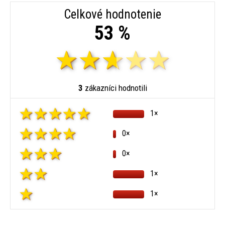
Celkové hodnotenie
53 %
3
zákazníci hodnotili
1×
0×
0×
1×
1×