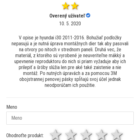
Overený užívateľ
10. 5. 2020
V opise je hyundai i30 2011-2016. Bohužiaľ podložky
nepasujú a je nutná úprava montážnych dier tak aby pasovali
na otvory po nitoch v strednom paneli. Druhá vec, že
materiál, z ktorého sú vyrobené je neuveriteľne mäkký a
upevnenie reproduktoru do nich si priam vyžaduje aby ich
prilepiť a šróby slúžia len pre aké také zaistenie a nie
montáž. Po nutných úpravách a za pomocou 3M
obojstrannej penovej pásky spĺňajú svoj účel jednak
neodporúčam ich použitie.
Meno
1 hviezda
2 hviezdy
3 hviez
4 hv
5 
Ohodnoťte produkt: