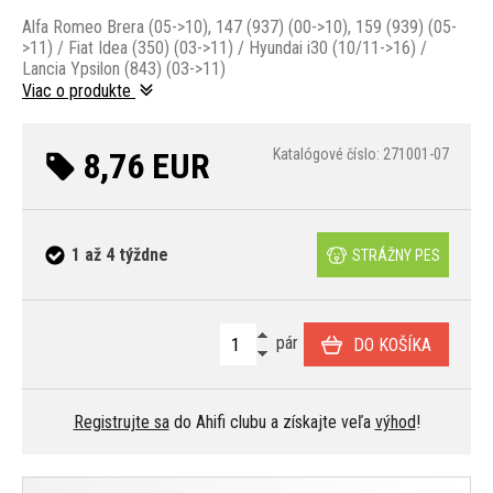
Alfa Romeo Brera (05->10), 147 (937) (00->10), 159 (939) (05-
>11) / Fiat Idea (350) (03->11) / Hyundai i30 (10/11->16) /
Lancia Ypsilon (843) (03->11)
Viac o produkte
8,76 EUR
Katalógové číslo: 271001-07
1 až 4 týždne
STRÁŽNY PES
pár
DO KOŠÍKA
Registrujte sa
do Ahifi clubu a získajte veľa
výhod
!