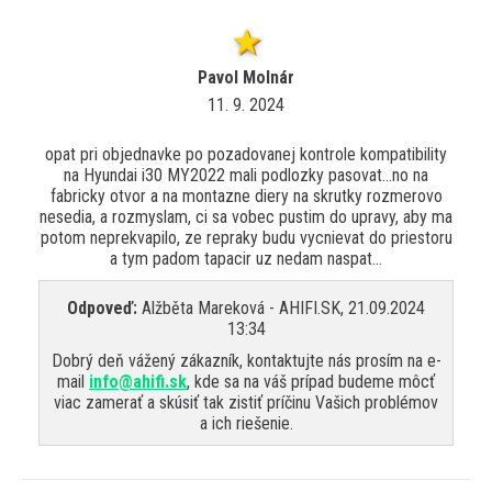
Pavol Molnár
11. 9. 2024
opat pri objednavke po pozadovanej kontrole kompatibility
na Hyundai i30 MY2022 mali podlozky pasovat...no na
fabricky otvor a na montazne diery na skrutky rozmerovo
nesedia, a rozmyslam, ci sa vobec pustim do upravy, aby ma
potom neprekvapilo, ze repraky budu vycnievat do priestoru
a tym padom tapacir uz nedam naspat...
Odpoveď:
Alžběta Mareková - AHIFI.SK, 21.09.2024
13:34
Dobrý deň vážený zákazník, kontaktujte nás prosím na e-
mail
info@ahifi.sk
, kde sa na váš prípad budeme môcť
viac zamerať a skúsiť tak zistiť príčinu Vašich problémov
a ich riešenie.