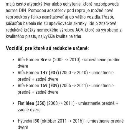
majú často atypický tvar alebo uchytenie, ktoré nezodpovedá
norme DIN. Pomocou adaptérov pod repro je možné nové
reproduktory ľahko nainštalovať aj do vášho vozidla. Pozor,
súčasťou balenia nie sú upevňovacie skrutky. Ide o značkové
redukčné krúžky nemeckého výrobcu ACV, ktoré sú vyrobené z
kvalitného plastu, najvyššia kvalita na trhu.
Vozidlá, pre ktoré sú redukcie určené:
Alfa Romeo
Brera
(2005 -> 2010) - umiestnenie predné
dvere
Alfa Romeo
147 (937)
(2000 -> 2010) - umiestnenie
predné + zadné dvere
Alfa Romeo
159 (939)
(2005 -> 2011) - umiestnenie
predné + zadné dvere
Fiat
Idea (350)
(2003 -> 2011) - umiestnenie predné +
zadné dvere
Hyundai
i30
(október 2011 -> 2016) - umiestnenie predné
dvere