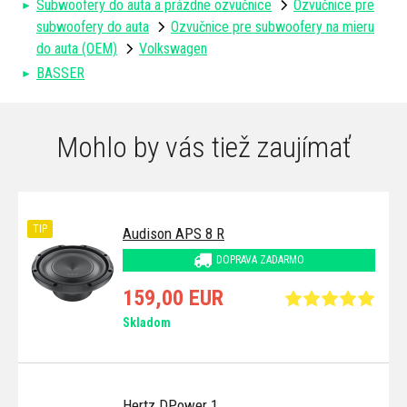
Subwoofery do auta a prázdne ozvučnice
Ozvučnice pre
subwoofery do auta
Ozvučnice pre subwoofery na mieru
do auta (OEM)
Volkswagen
BASSER
Mohlo by vás tiež zaujímať
TIP
Audison APS 8 R
DOPRAVA ZADARMO
159,00 EUR
Skladom
Hertz DPower 1