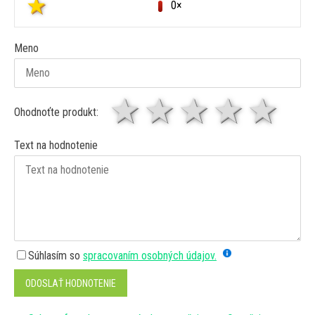
0×
Meno
1 hviezda
2 hviezdy
3 hviez
4 hv
5 
Ohodnoťte produkt:
Text na hodnotenie
Súhlasím so
spracovaním osobných údajov.
ODOSLAŤ HODNOTENIE