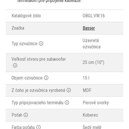
terminálom pre pripojenie kabeláže.
Katalógové číslo
OBGL.VW.16
Značka
Basser
Uzavretá
Typ ozvučnice
ozvučnica
Veľkosť otvoru pre subwoofer
25 cm (10")
Objem ozvučnice
15 l
Z čoho je ozvučnica vyrobená
MDF
Typ pripojovacieho terminálu
Perové svorky
Poťah
Koberec
Farba poťahu
Šedý melír