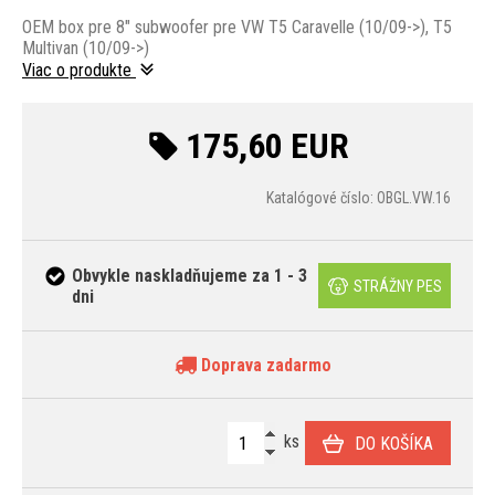
OEM box pre 8" subwoofer pre VW T5 Caravelle (10/09->), T5
Multivan (10/09->)
Viac o produkte
175,60 EUR
Katalógové číslo: OBGL.VW.16
Obvykle naskladňujeme za 1 - 3
STRÁŽNY PES
dni
Doprava zadarmo
ks
DO KOŠÍKA