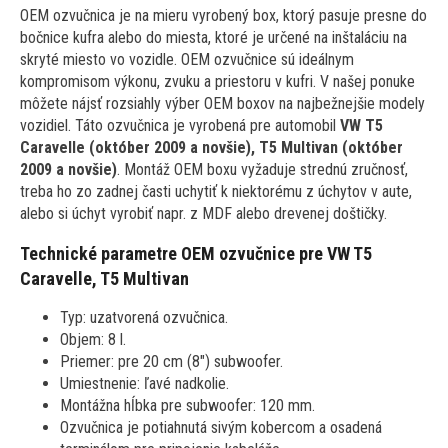
OEM ozvučnica je na mieru vyrobený box, ktorý pasuje presne do
bočnice kufra alebo do miesta, ktoré je určené na inštaláciu na
skryté miesto vo vozidle. OEM ozvučnice sú ideálnym
kompromisom výkonu, zvuku a priestoru v kufri. V našej ponuke
môžete nájsť rozsiahly výber OEM boxov na najbežnejšie modely
vozidiel. Táto ozvučnica je vyrobená pre automobil
VW T5
Caravelle (október 2009 a novšie), T5 Multivan (október
2009 a novšie)
. Montáž OEM boxu vyžaduje strednú zručnosť,
treba ho zo zadnej časti uchytiť k niektorému z úchytov v aute,
alebo si úchyt vyrobiť napr. z MDF alebo drevenej doštičky.
Technické parametre OEM ozvučnice pre
VW T5
Caravelle, T5 Multivan
Typ: uzatvorená ozvučnica.
Objem: 8 l.
Priemer: pre 20 cm (8") subwoofer.
Umiestnenie: ľavé nadkolie.
Montážna hĺbka pre subwoofer: 120 mm.
Ozvučnica je potiahnutá sivým kobercom a osadená