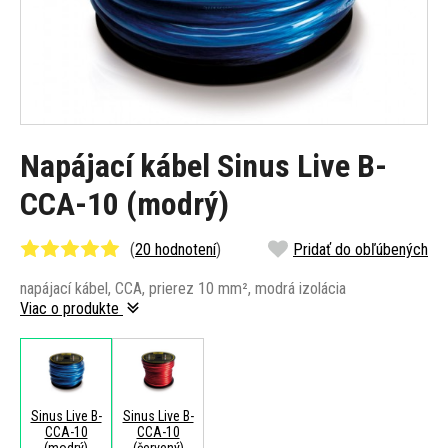
Napájací kábel Sinus Live B-
CCA-10 (modrý)
(
20 hodnotení
)
Pridať do obľúbených
napájací kábel, CCA, prierez 10 mm², modrá izolácia
Viac o produkte
Sinus Live B-
Sinus Live B-
CCA-10
CCA-10