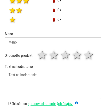
0×
0×
0×
Meno
1 hviezda
2 hviezdy
3 hviez
4 hv
5 
Ohodnoťte produkt:
Text na hodnotenie
Súhlasím so
spracovaním osobných údajov.