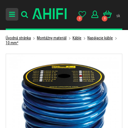
sk
0
0
Úvodná stránka
Montážny materiál
Káble
Napájacie káble
10 mm²