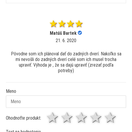
Matúš Bartek
21. 6. 2020
Pôvodne som ich plánoval dať do zadných dverí. Nakoľko sa
mi nevošli do zadných dverí celé som ich musel trocha
upraviť. Výhoda je , že sa dajú upraviť (zrezať podľa
potreby)
Meno
1 hviezda
2 hviezdy
3 hviez
4 hv
5 
Ohodnoťte produkt:
Text na hodnotenie