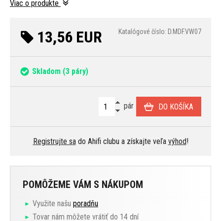
Viac o produkte
13,56 EUR
Katalógové číslo: D.MDF.VW07
Skladom
(3 páry)
pár
DO KOŠÍKA
Registrujte sa
do Ahifi clubu a získajte veľa
výhod
!
POMÔŽEME VÁM S NÁKUPOM
Využite našu
poradňu
Tovar nám môžete vrátiť do 14 dní