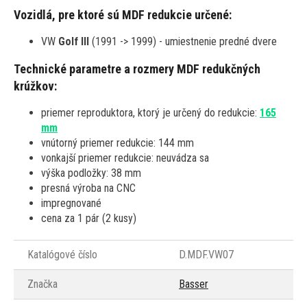
Vozidlá, pre ktoré sú MDF redukcie určené:
VW
Golf III
(1991 -> 1999) - umiestnenie predné dvere
Technické parametre a rozmery MDF redukčných
krúžkov:
priemer reproduktora, ktorý je určený do redukcie:
165
mm
vnútorný priemer redukcie: 144 mm
vonkajší priemer redukcie: neuvádza sa
výška podložky: 38 mm
presná výroba na CNC
impregnované
cena za 1 pár (2 kusy)
Katalógové číslo
D.MDF.VW07
Značka
Basser