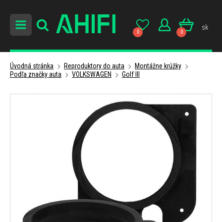
sk
0
0
Úvodná stránka
Reproduktory do auta
Montážne krúžky
Podľa značky auta
VOLKSWAGEN
Golf III