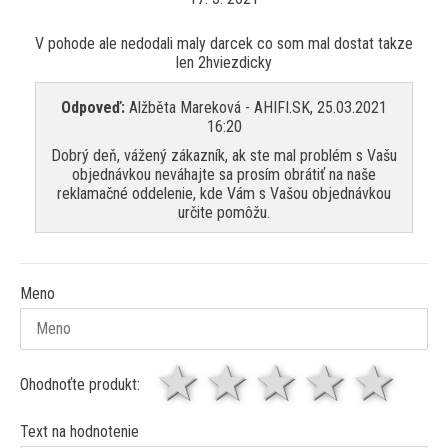
V pohode ale nedodali maly darcek co som mal dostat takze
len 2hviezdicky
Odpoveď:
Alžběta Mareková - AHIFI.SK, 25.03.2021
16:20
Dobrý deň, vážený zákazník, ak ste mal problém s Vašu
objednávkou neváhajte sa prosím obrátiť na naše
reklamačné oddelenie, kde Vám s Vašou objednávkou
určite pomôžu.
Meno
1 hviezda
2 hviezdy
3 hviez
4 hv
5 
Ohodnoťte produkt:
Text na hodnotenie