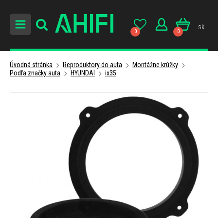
sk
0
0
Úvodná stránka
Reproduktory do auta
Montážne krúžky
Podľa značky auta
HYUNDAI
ix35