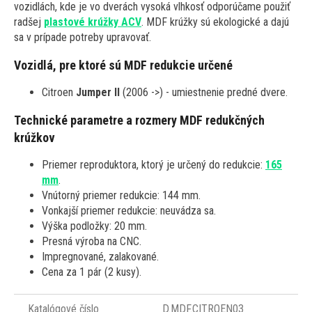
vozidlách, kde je vo dverách vysoká vlhkosť odporúčame použiť
radšej
plastové krúžky ACV
. MDF krúžky sú ekologické a dajú
sa v prípade potreby upravovať.
Vozidlá, pre ktoré sú MDF redukcie určené
Citroen
Jumper II
(2006 ->) - umiestnenie predné dvere.
Technické parametre a rozmery MDF redukčných
krúžkov
Priemer reproduktora, ktorý je určený do redukcie:
165
mm
.
Vnútorný priemer redukcie: 144 mm.
Vonkajší priemer redukcie: neuvádza sa.
Výška podložky: 20 mm.
Presná výroba na CNC.
Impregnované, zalakované.
Cena za 1 pár (2 kusy).
Katalógové číslo
D.MDF.CITROEN03