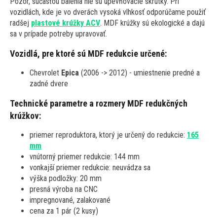
Pozor, súčasťou balenia nie sú upevňovacie skrutky. Pri
vozidlách, kde je vo dverách vysoká vlhkosť odporúčame použiť
radšej
plastové krúžky ACV
. MDF krúžky sú ekologické a dajú
sa v prípade potreby upravovať.
Vozidlá, pre ktoré sú MDF redukcie určené:
Chevrolet
Epica
(2006 -> 2012) - umiestnenie predné a
zadné dvere
Technické parametre a rozmery MDF redukčných
krúžkov:
priemer reproduktora, ktorý je určený do redukcie:
165
mm
vnútorný priemer redukcie: 144 mm
vonkajší priemer redukcie: neuvádza sa
výška podložky: 20 mm
presná výroba na CNC
impregnované, zalakované
cena za 1 pár (2 kusy)