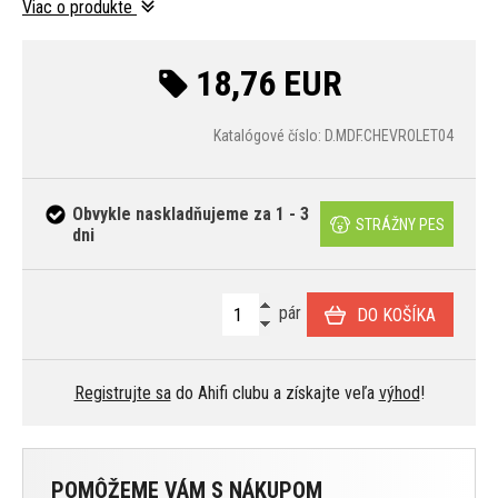
Viac o produkte
18,76 EUR
Katalógové číslo: D.MDF.CHEVROLET04
Obvykle naskladňujeme za 1 - 3
STRÁŽNY PES
dni
pár
DO KOŠÍKA
Registrujte sa
do Ahifi clubu a získajte veľa
výhod
!
POMÔŽEME VÁM S NÁKUPOM