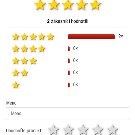
2
zákazníci hodnotili
2×
0×
0×
0×
0×
Meno
1 hviezda
2 hviezdy
3 hviez
4 hv
5 
Ohodnoťte produkt: