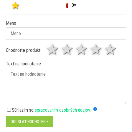
0×
Meno
1 hviezda
2 hviezdy
3 hviez
4 hv
5 
Ohodnoťte produkt:
Text na hodnotenie
Súhlasím so
spracovaním osobných údajov.
ODOSLAŤ HODNOTENIE