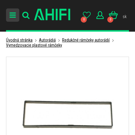
sk
0
0
Úvodná stránka
Autorádiá
Redukčné rámčeky autorádií
Vymedzovacie plastové rámčeky