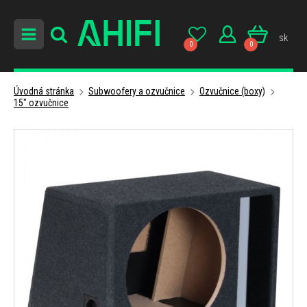
sk
0
0
Úvodná stránka
Subwoofery a ozvučnice
Ozvučnice (boxy)
15" ozvučnice