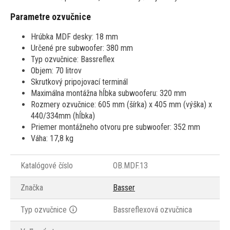
Parametre ozvučnice
Hrúbka MDF desky: 18 mm
Určené pre subwoofer: 380 mm
Typ ozvučnice: Bassreflex
Objem: 70 litrov
Skrutkový pripojovací terminál
Maximálna montážna hĺbka subwooferu: 320 mm
Rozmery ozvučnice: 605 mm (šírka) x 405 mm (výška) x
440/334mm (hĺbka)
Priemer montážneho otvoru pre subwoofer: 352 mm
Váha: 17,8 kg
Katalógové číslo
OB.MDF.13
Značka
Basser
Typ ozvučnice
Bassreflexová ozvučnica