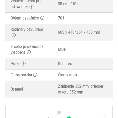
Veľkosť otvoru pre
38 cm (15")
subwoofer
Objem ozvučnice
70 l
Rozmery ozvučnice
605 x 440/334 x 405 mm
Z čoho je ozvučnica
MDF
vyrobená
Poťah
Koberec
Farba poťahu
Čierny melír
Zahĺbenie 352 mm, priemer
Ostatné
otvoru 352 mm