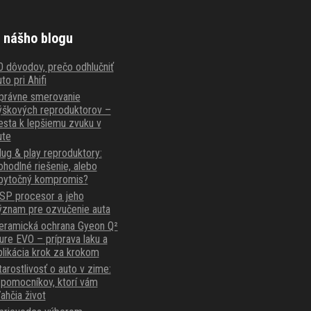
 nášho blogu
0 dôvodov, prečo odhlučniť
to pri Ahifi
právne smerovanie
ýškových reproduktorov –
esta k lepšiemu zvuku v
ute
lug & play reproduktory:
ohodlné riešenie, alebo
bytočný kompromis?
SP procesor a jeho
ýznam pre ozvučenie auta
eramická ochrana Gyeon Q²
ure EVO – príprava laku a
plikácia krok za krokom
tarostlivosť o auto v zime:
 pomocníkov, ktorí vám
ľahčia život