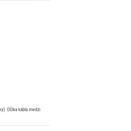
oký). Dĺžka kábla medzi