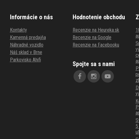
Informácie o nás
Hodnotenie obchodu
Z
Kontakty
Recenzie na Heureka.sk
1
au
Kamenná predajňa
Recenzie na Google
S
Náhradné vozidlo
Recenzie na Facebooku
v
Náš sklad v Brne
c
Parkovisko Ahifi
a
Spojte sa s nami
P
p
z
D
v
K
P
a
S
5
u