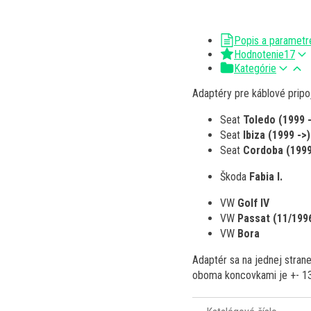
Popis a parametr
Hodnotenie
17
Kategórie
Adaptéry pre káblové pripo
Seat
Toledo (1999 -
Seat
Ibiza (1999 ->)
Seat
Cordoba (1999
Škoda
Fabia I.
VW
Golf IV
VW
Passat (11/1996
VW
Bora
Adaptér sa na jednej strane
oboma koncovkami je +- 13