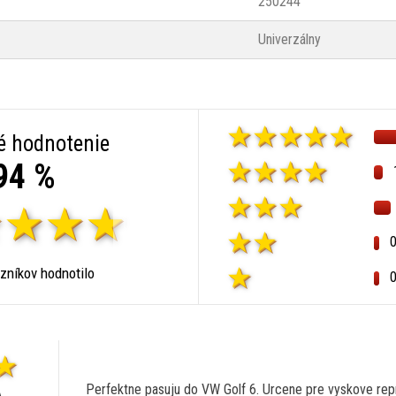
250244
Univerzálny
é hodnotenie
94 %
zníkov hodnotilo
Perfektne pasuju do VW Golf 6. Urcene pre vyskove rep
A