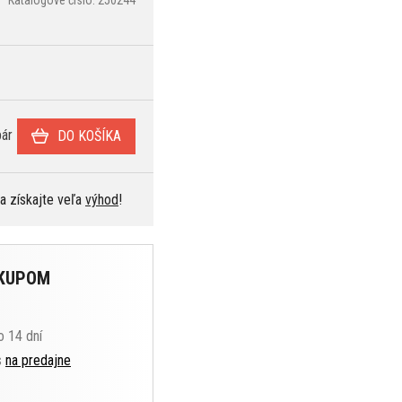
ár
DO KOŠÍKA
 a získajte veľa
výhod
!
ÁKUPOM
o 14 dní
s
na predajne