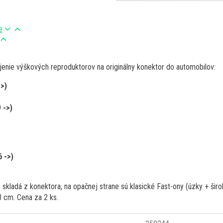
e
jenie výškových reproduktorov na originálny konektor do automobilov:
>)
 ->)
 ->)
 skladá z konektora, na opačnej strane sú klasické Fast-ony (úzky + šir
 cm. Cena za 2 ks.