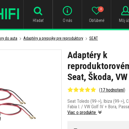
0
Hľadať
O nás
Obľúbené
Môj úč
ry do auta
Adaptéry a prepojky pre reproduktory
SEAT
Adaptéry k
reproduktorové
Seat, Škoda, VW
(
17 hodnotení
)
Seat Toledo (99->), Ibiza (99->), 
Fabia I. / VW Golf IV + Bora, Pass
Viac o produkte