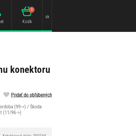
0
sk
et
Košík
mu konektoru
Pridať do obľúbených
Cordoba (99->) / Škoda
at (11/96->)
Katalógové číslo: 250244