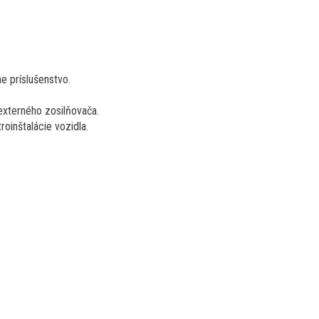
e príslušenstvo.
externého zosilňovača.
oinštalácie vozidla.