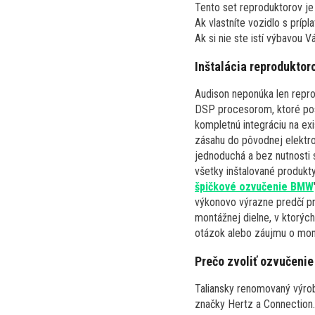
Tento set reproduktorov j
Ak vlastníte vozidlo s príp
Ak si nie ste istí výbavou V
Inštalácia reproduktor
Audison neponúka len repro
DSP procesorom, ktoré pos
kompletnú integráciu na e
zásahu do pôvodnej elektro
jednoduchá a bez nutnosti sp
všetky inštalované produkt
špičkové ozvučenie BMW
výkonovo výrazne predčí pr
montážnej dielne, v ktorýc
otázok alebo záujmu o mont
Prečo zvoliť ozvučenie
Taliansky renomovaný výr
značky Hertz a Connection.