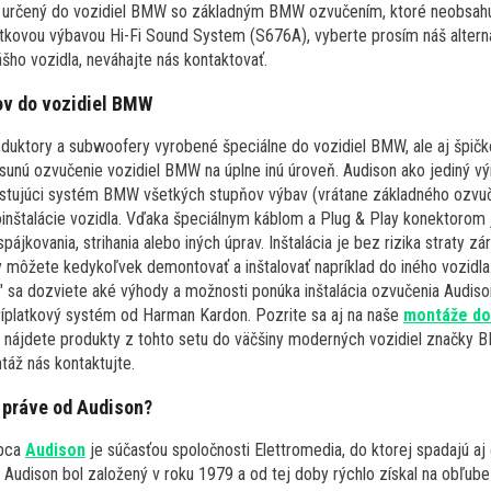
e určený do vozidiel BMW so základným BMW ozvučením, ktoré neobsahu
latkovou výbavou Hi-Fi Sound System (S676A), vyberte prosím náš altern
ášho vozidla, neváhajte nás kontaktovať.
ov do vozidiel BMW
duktory a subwoofery vyrobené špeciálne do vozidiel BMW, ale aj špičko
unú ozvučenie vozidiel BMW na úplne inú úroveň. Audison ako jediný v
xistujúci systém BMW všetkých stupňov výbav (vrátane základného ozvu
inštalácie vozidla. Vďaka špeciálnym káblom a Plug & Play konektorom 
ájkovania, strihania alebo iných úprav. Inštalácia je bez rizika straty z
y môžete kedykoľvek demontovať a inštalovať napríklad do iného vozidla
" sa dozviete aké výhody a možnosti ponúka inštalácia ozvučenia Audiso
íplatkový systém od Harman Kardon. Pozrite sa aj na naše
montáže d
h nájdete produkty z tohto setu do väčšiny moderných vozidiel značky 
áž nás kontaktujte.
 práve od Audison?
obca
Audison
je súčasťou spoločnosti Elettromedia, do ktorej spadajú aj 
 Audison bol založený v roku 1979 a od tej doby rýchlo získal na obľub