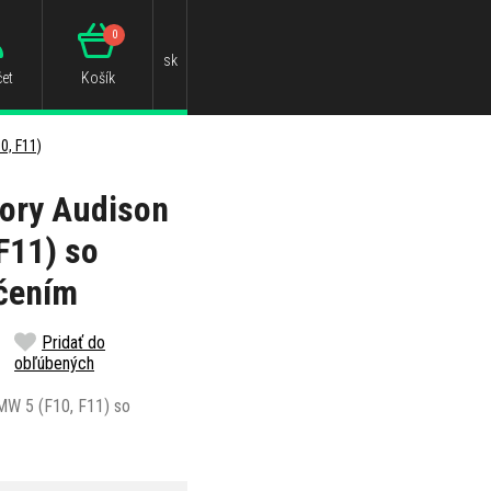
0
sk
et
Košík
0, F11)
ory Audison
F11) so
čením
Pridať do
obľúbených
MW 5 (F10, F11) so