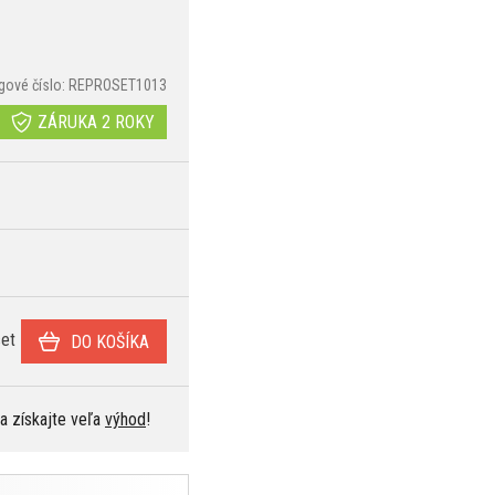
gové číslo: REPROSET1013
ZÁRUKA 2 ROKY
et
DO KOŠÍKA
 a získajte veľa
výhod
!