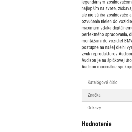
legendárnym zosilňovačom. 
najlepším na svete, získav
ale nie sú iba zosilňovače
ozvučenia nielen do vozidi
maximum vďaka digitálnemu
perfektného spracovania, di
montážami do vozidiel BMW
postupne na našej dielni v
zvuk reproduktorov Audison 
Audison je na špičkovej úr
Audison maximálne spokojn
Katalógové číslo
Značka
Odkazy
Hodnotenie