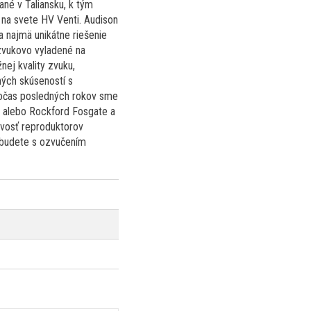
né v Taliansku, k tým
 na svete HV Venti. Audison
a najmä unikátne riešenie
 zvukovo vyladené na
ej kvality zvuku,
ných skúseností s
Počas posledných rokov sme
g alebo Rockford Fosgate a
ivosť reproduktorov
e budete s ozvučením