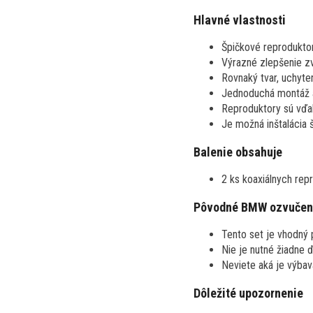
Hlavné vlastnosti
Špičkové reprodukto
Výrazné zlepšenie z
Rovnaký tvar, uchyte
Jednoduchá montáž a
Reproduktory sú vďak
Je možná inštalácia 
Balenie obsahuje
2 ks koaxiálnych rep
Pôvodné BMW ozvučen
Tento set je vhodný
Nie je nutné žiadne 
Neviete aká je výba
Dôležité upozornenie