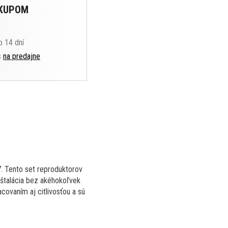
ÁKUPOM
o 14 dní
s
na predajne
. Tento set reproduktorov
nštalácia bez akéhokoľvek
covaním aj citlivosťou a sú