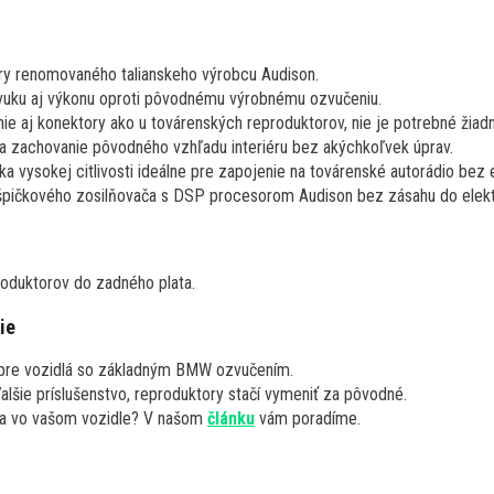
ry renomovaného talianskeho výrobcu Audison.
vuku aj výkonu oproti pôvodnému výrobnému ozvučeniu.
nie aj konektory ako u továrenských reproduktorov, nie je potrebné žiadn
 zachovanie pôvodného vzhľadu interiéru bez akýchkoľvek úprav.
a vysokej citlivosti ideálne pre zapojenie na továrenské autorádio bez 
špičkového zosilňovača s DSP procesorom Audison bez zásahu do elektr
roduktorov do zadného plata.
ie
 pre vozidlá so základným BMW ozvučením.
ďalšie príslušenstvo, reproduktory stačí vymeniť za pôvodné.
va vo vašom vozidle? V našom
článku
vám poradíme.