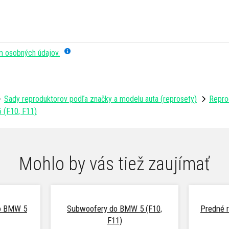
m osobných údajov.
Sady reproduktorov podľa značky a modelu auta (reprosety)
Repro
 (F10, F11)
Mohlo by vás tiež zaujímať
do BMW 5
Subwoofery do BMW 5 (F10,
Predné 
F11)