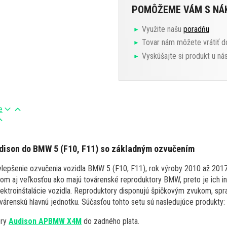
POMÔŽEME VÁM S N
Využite našu
poradňu
Tovar nám môžete vrátiť d
Vyskúšajte si produkt u ná
e
dison do BMW 5 (F10, F11) so základným ozvučením
lepšenie ozvučenia vozidla BMW 5 (F10, F11), rok výroby 2010 až 2017
om aj veľkosťou ako majú továrenské reproduktory BMW, preto je ich i
lektroinštalácie vozidla. Reproduktory disponujú špičkovým zvukom, spra
várenskú hlavnú jednotku. Súčasťou tohto setu sú nasledujúce produkty:
ory
Audison APBMW X4M
do zadného plata.