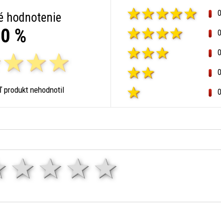
é hodnotenie
0 %
ľ produkt nehodnotil
1 hviezda
2 hviezdy
3 hviezdy
4 hviezdy
5 hviezd