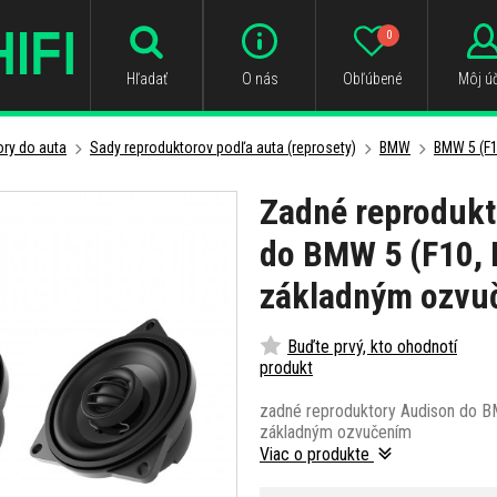
0
Hľadať
O nás
Obľúbené
Môj úč
ry do auta
Sady reproduktorov podľa auta (reprosety)
BMW
BMW 5 (F1
Zadné reprodukt
do BMW 5 (F10, 
základným ozvu
Buďte prvý, kto ohodnotí
produkt
zadné reproduktory Audison do B
základným ozvučením
Viac o produkte