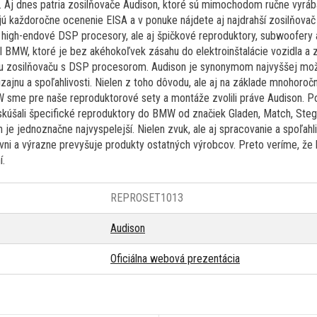
Aj dnes patria zosilňovače Audison, ktoré sú mimochodom ručne vyrába
ajú každoročne ocenenie EISA a v ponuke nájdete aj najdrahší zosilňovač
 a high-endové DSP procesory, ale aj špičkové reproduktory, subwoofery 
el BMW, ktoré je bez akéhokoľvek zásahu do elektroinštalácie vozidla a
 zosilňovaču s DSP procesorom. Audison je synonymom najvyššej možn
zajnu a spoľahlivosti. Nielen z toho dôvodu, ale aj na základe mnohoroč
 sme pre naše reproduktorové sety a montáže zvolili práve Audison. 
yskúšali špecifické reproduktory do BMW od značiek Gladen, Match, Ste
je jednoznačne najvyspelejší. Nielen zvuk, ale aj spracovanie a spoľahl
ovni a výrazne prevyšuje produkty ostatných výrobcov. Preto veríme, ž
í.
REPROSET1013
Audison
Oficiálna webová prezentácia