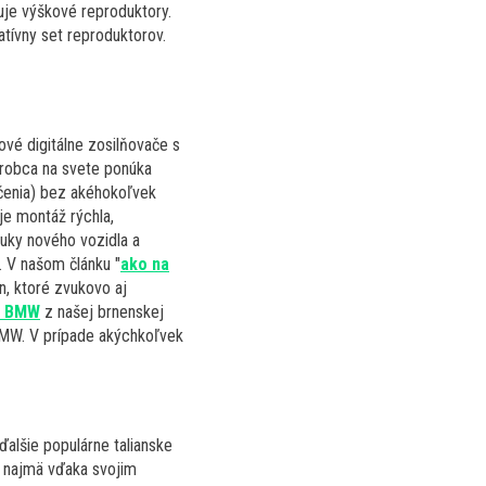
je výškové reproduktory.
atívny set reproduktorov.
vé digitálne zosilňovače s
ýrobca na svete ponúka
čenia) bez akéhokoľvek
je montáž rýchla,
áruky nového vozidla a
. V našom článku "
ako na
n, ktoré zvukovo aj
o BMW
z našej brnenskej
BMW. V prípade akýchkoľvek
ďalšie populárne talianske
e najmä vďaka svojim