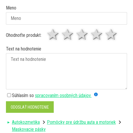
Meno
1 hviezda
2 hviezdy
3 hviez
4 hv
5 
Ohodnoťte produkt:
Text na hodnotenie
Súhlasím so
spracovaním osobných údajov.
ODOSLAŤ HODNOTENIE
Autokozmetika
Pomôcky pre údržbu auta a motoriek
Maskovacie pásky