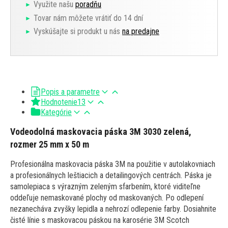
Využite našu
poradňu
Tovar nám môžete vrátiť do 14 dní
Vyskúšajte si produkt u nás
na predajne
Popis a parametre
Hodnotenie
13
Kategórie
Vodeodolná maskovacia páska 3M 3030 zelená,
rozmer 25 mm x 50 m
Profesionálna maskovacia páska 3M na použitie v autolakovniach
a profesionálnych leštiacich a detailingových centrách. Páska je
samolepiaca s výrazným zeleným sfarbením, ktoré viditeľne
oddeľuje nemaskované plochy od maskovaných. Po odlepení
nezanecháva zvyšky lepidla a nehrozí odlepenie farby. Dosiahnite
čisté línie s maskovacou páskou na karosérie 3M Scotch