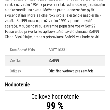
vznikla už v roku 1954, a právom sa tak radí medzi najtradičnejšiu
autokozmetiku na svete. Môže sa preto jednoznačne pýšiť
skúsenosťami, ktoré za dlhé roky svojej existencie nazbierala -
značka Soft99 mala napr. už v roku 1991 v ponuke tekuté
stierače. V súčasnosti sú extrémne populárne vosky Soft99
Fusso alebo práve ľahko aplikovateľné tekuté stierače Soft99
Glaco. Vyskúšajte, práca s prípravkami Soft99 vás bude baviť!
Katalógové číslo
SOFT10331
Značka
Soft99
Odkazy
Oficiálna webová prezentácia
Hodnotenie
Celkové hodnotenie
99 %