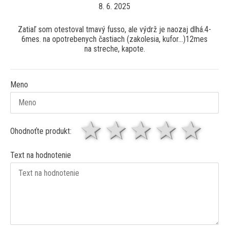
8. 6. 2025
Zatiaľ som otestoval tmavý fusso, ale výdrž je naozaj dlhá.4-
6mes. na opotrebenych častiach (zakolesia, kufor...)12mes
na streche, kapote.
Meno
1 hviezda
2 hviezdy
3 hviez
4 hv
5 
Ohodnoťte produkt:
Text na hodnotenie