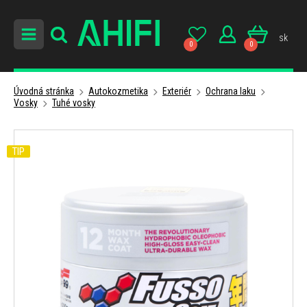
sk
0
0
Úvodná stránka
Autokozmetika
Exteriér
Ochrana laku
Vosky
Tuhé vosky
TIP