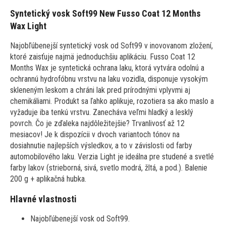
Syntetický vosk Soft99 New Fusso Coat 12 Months
Wax Light
Najobľúbenejší syntetický vosk od Soft99 v inovovanom zložení,
ktoré zaisťuje najmä jednoduchšiu aplikáciu. Fusso Coat 12
Months Wax je syntetická ochrana laku, ktorá vytvára odolnú a
ochrannú hydrofóbnu vrstvu na laku vozidla, disponuje vysokým
skleneným leskom a chráni lak pred prírodnými vplyvmi aj
chemikáliami. Produkt sa ľahko aplikuje, rozotiera sa ako maslo a
vyžaduje iba tenkú vrstvu. Zanecháva veľmi hladký a lesklý
povrch. Čo je zďaleka najdôležitejšie? Trvanlivosť až 12
mesiacov! Je k dispozícii v dvoch variantoch tónov na
dosiahnutie najlepších výsledkov, a to v závislosti od farby
automobilového laku. Verzia Light je ideálna pre studené a svetlé
farby lakov (strieborná, sivá, svetlo modrá, žltá, a pod.). Balenie
200 g + aplikačná hubka.
Hlavné vlastnosti
Najobľúbenejší vosk od Soft99.