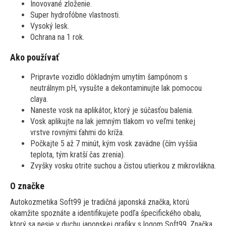
Inovované zloženie.
Super hydrofóbne vlastnosti.
Vysoký lesk.
Ochrana na 1 rok.
Ako používať
Pripravte vozidlo dôkladným umytím šampónom s
neutrálnym pH, vysušte a dekontaminujte lak pomocou
claya.
Naneste vosk na aplikátor, ktorý je súčasťou balenia.
Vosk aplikujte na lak jemným tlakom vo veľmi tenkej
vrstve rovnými ťahmi do kríža.
Počkajte 5 až 7 minút, kým vosk zavädne (čím vyššia
teplota, tým kratší čas zrenia).
Zvyšky vosku otrite suchou a čistou utierkou z mikrovlákna.
O značke
Autokozmetika Soft99 je tradičná japonská značka, ktorú
okamžite spoznáte a identifikujete podľa špecifického obalu,
ktorý sa nesie v duchu japonskej grafiky s logom Soft99. Značka