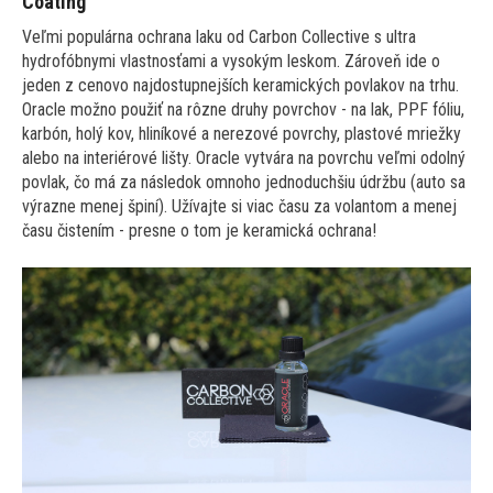
Coating
Veľmi populárna ochrana laku od Carbon Collective s ultra
hydrofóbnymi vlastnosťami a vysokým leskom. Zároveň ide o
jeden z cenovo najdostupnejších keramických povlakov na trhu.
Oracle možno použiť na rôzne druhy povrchov - na lak, PPF fóliu,
karbón, holý kov, hliníkové a nerezové povrchy, plastové mriežky
alebo na interiérové lišty. Oracle vytvára na povrchu veľmi odolný
povlak, čo má za následok omnoho jednoduchšiu údržbu (auto sa
výrazne menej špiní). Užívajte si viac času za volantom a menej
času čistením - presne o tom je keramická ochrana!