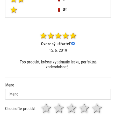
0×
Overený užívateľ
15. 6. 2019
Top produkt, krásne vytiahnutie lesku, perfektná
vodeodolnosť...
Meno
1 hviezda
2 hviezdy
3 hviez
4 hv
5 
Ohodnoťte produkt: