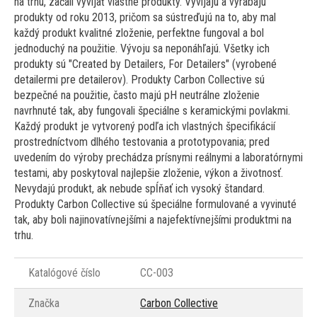
na trhu, začali vyvíjať vlastné produkty. Vyvíjajú a vyrábajú
produkty od roku 2013, pričom sa sústreďujú na to, aby mal
každý produkt kvalitné zloženie, perfektne fungoval a bol
jednoduchý na použitie. Vývoju sa neponáhľajú. Všetky ich
produkty sú "Created by Detailers, For Detailers" (vyrobené
detailermi pre detailerov). Produkty Carbon Collective sú
bezpečné na použitie, často majú pH neutrálne zloženie
navrhnuté tak, aby fungovali špeciálne s keramickými povlakmi.
Každý produkt je vytvorený podľa ich vlastných špecifikácií
prostredníctvom dlhého testovania a prototypovania; pred
uvedením do výroby prechádza prísnymi reálnymi a laboratórnymi
testami, aby poskytoval najlepšie zloženie, výkon a životnosť.
Nevydajú produkt, ak nebude spĺňať ich vysoký štandard.
Produkty Carbon Collective sú špeciálne formulované a vyvinuté
tak, aby boli najinovatívnejšími a najefektívnejšími produktmi na
trhu.
Katalógové číslo
CC-003
Značka
Carbon Collective