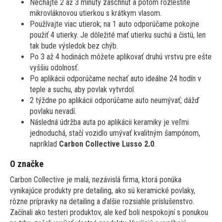
Nechajte 2 až 3 minúty zaschnúť a potom rozleštite
mikrovláknovou utierkou s krátkym vlasom.
Používajte viac utierok; na 1 auto odporúčame pokojne
použiť 4 utierky. Je dôležité mať utierku suchú a čistú, len
tak bude výsledok bez chýb.
Po 3 až 4 hodinách môžete aplikovať druhú vrstvu pre ešte
vyššiu odolnosť.
Po aplikácii odporúčame nechať auto ideálne 24 hodín v
teple a suchu, aby povlak vytvrdol.
2 týždne po aplikácii odporúčame auto neumývať; dážď
povlaku nevadí.
Následná údržba auta po aplikácii keramiky je veľmi
jednoduchá, stačí vozidlo umývať kvalitným šampónom,
napríklad
Carbon Collective Lusso 2.0
.
O značke
Carbon Collective je malá, nezávislá firma, ktorá ponúka
vynikajúce produkty pre detailing, ako sú keramické povlaky,
rôzne prípravky na detailing a ďalšie rozsiahle príslušenstvo.
Začínali ako testeri produktov, ale keď boli nespokojní s ponukou