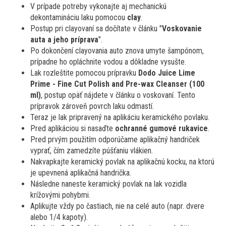
V prípade potreby vykonajte aj mechanickú
dekontamináciu laku pomocou
clay
.
Postup pri clayovaní sa dočítate v článku "
Voskovanie
auta a jeho príprava
".
Po dokončení clayovania auto znova umyte šampónom,
prípadne ho opláchnite vodou a dôkladne vysušte.
Lak rozleštite pomocou prípravku
Dodo Juice Lime
Prime - Fine Cut Polish and Pre-wax Cleanser (100
ml)
, postup opäť nájdete v článku o voskovaní. Tento
prípravok zároveň povrch laku odmastí.
Teraz je lak pripravený na aplikáciu keramického povlaku.
Pred aplikáciou si nasaďte
ochranné gumové rukavice
.
Pred prvým použitím odporúčame aplikačný handriček
vyprať, čím zamedzíte púšťaniu vlákien.
Nakvapkajte keramický povlak na aplikačnú kocku, na ktorú
je upevnená aplikačná handrička.
Následne naneste keramický povlak na lak vozidla
krížovými pohybmi.
Aplikujte vždy po častiach, nie na celé auto (napr. dvere
alebo 1/4 kapoty).