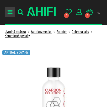
sk
0
0
Úvodná stránka
Autokozmetika
Exteriér
Ochrana laku
Keramické povlaky
AKTUALIZOVANÉ