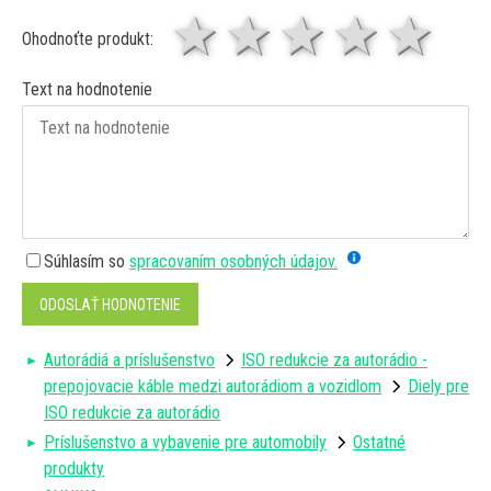
1 hviezda
2 hviezdy
3 hviez
4 hv
5 
Ohodnoťte produkt:
Text na hodnotenie
Súhlasím so
spracovaním osobných údajov.
ODOSLAŤ HODNOTENIE
Autorádiá a príslušenstvo
ISO redukcie za autorádio -
prepojovacie káble medzi autorádiom a vozidlom
Diely pre
ISO redukcie za autorádio
Príslušenstvo a vybavenie pre automobily
Ostatné
produkty