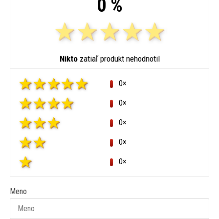
0 %
Nikto
zatiaľ produkt nehodnotil
0×
0×
0×
0×
0×
Meno