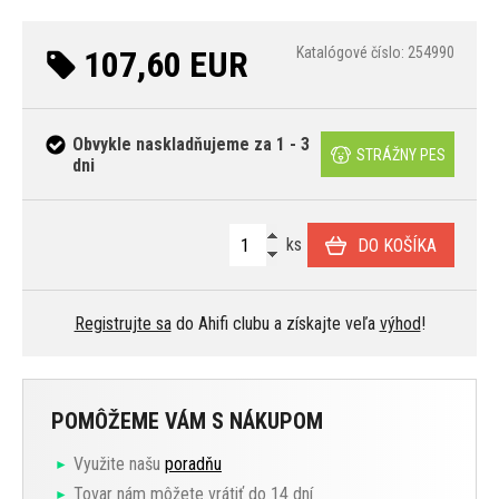
107,60 EUR
Katalógové číslo: 254990
Obvykle naskladňujeme za 1 - 3
STRÁŽNY PES
dni
ks
DO KOŠÍKA
Registrujte sa
do Ahifi clubu a získajte veľa
výhod
!
POMÔŽEME VÁM S NÁKUPOM
Využite našu
poradňu
Tovar nám môžete vrátiť do 14 dní