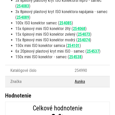
3x 8pinový plastový kryt ISO konektora repro - samec
(
254083
)
3x 8pinový plastový kryt ISO konektora napájania - samec
(
254089
)
100x ISO konektor samec (
254085
)
15x 6pinový mini ISO konektor žltý (
254068
)
15x 6pinový mini ISO konektor zelený (
254073
)
15x 8pinový mini ISO konektor modrý (
254074
)
150x mini ISO konektor samica (
254101
)
6x 20pinový plastový kryt mini ISO - samec (
254537
)
150x mini ISO konektor - samec (
254538
)
Katalógové číslo
254990
Značka
Aunika
Hodnotenie
Celkové hodnotenie