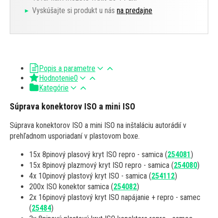
Vyskúšajte si produkt u nás
na predajne
Popis a parametre
Hodnotenie
0
Kategórie
Súprava konektorov ISO a mini ISO
Súprava konektorov ISO a mini ISO na inštaláciu autorádií v
prehľadnom usporiadaní v plastovom boxe.
15x 8pinový plasový kryt ISO repro - samica (
254081
)
15x 8pinový plazmový kryt ISO repro - samica (
254080
)
4x 10pinový plastový kryt ISO - samica (
254112
)
200x ISO konektor samica (
254082
)
2x 16pinový plastový kryt ISO napájanie + repro - samec
(
25484
)