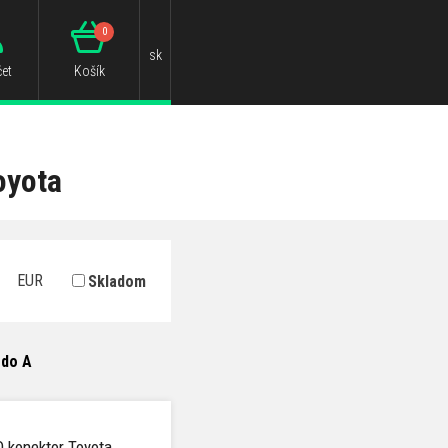
0
sk
et
Košík
oyota
EUR
Skladom
 do A
O konektor Toyota