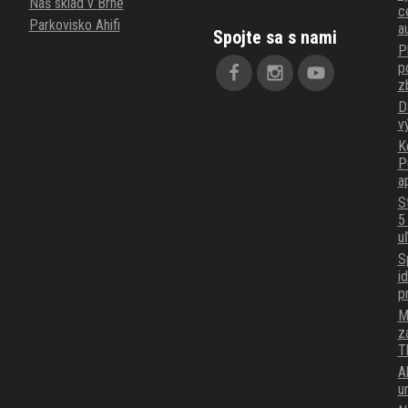
Náš sklad v Brne
c
Parkovisko Ahifi
a
Spojte sa s nami
P
p
z
D
v
K
P
a
S
5
u
S
i
p
M
z
T
A
u