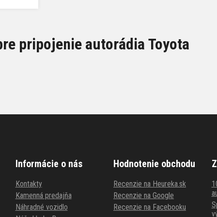
pre pripojenie autorádia Toyota
Informácie o nás
Hodnotenie obchodu
Z
Kontakty
Recenzie na Heureka.sk
1
au
Kamenná predajňa
Recenzie na Google
S
Náhradné vozidlo
Recenzie na Facebooku
v