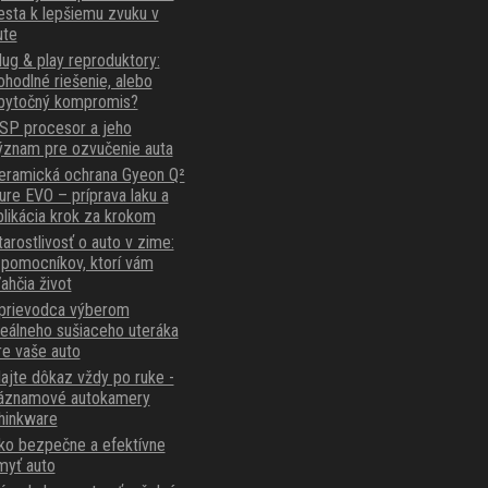
esta k lepšiemu zvuku v
ute
lug & play reproduktory:
ohodlné riešenie, alebo
bytočný kompromis?
SP procesor a jeho
ýznam pre ozvučenie auta
eramická ochrana Gyeon Q²
ure EVO – príprava laku a
plikácia krok za krokom
tarostlivosť o auto v zime:
 pomocníkov, ktorí vám
ľahčia život
prievodca výberom
deálneho sušiaceho uteráka
re vaše auto
ajte dôkaz vždy po ruke -
áznamové autokamery
hinkware
ko bezpečne a efektívne
myť auto