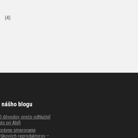
(4)
 nášho blogu
0 dôvodov, prečo odhlučniť
to pri Ahifi
právne smerovanie
ýškových reproduktorov –