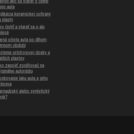
ávod ako sa starať o čelné
kno auta
plikácia keramickej ochrany
a plasty
o čistiť a starať sa o alu
olesá
arná očista auta po dlhom
imnom období
istenie prístrojovej dosky a
alších plastov
ko zapojiť zosilňovač na
riginálne autorádio
oskovanie laku auta a jeho
ríprava
arnaubský alebo syntetický
osk?