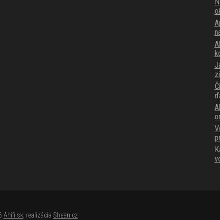
N
o
A
n
Ak
k
J
z
Č
ď
A
o
V
p
K
v
26
Ahifi.sk
, realizácia
Shean.cz