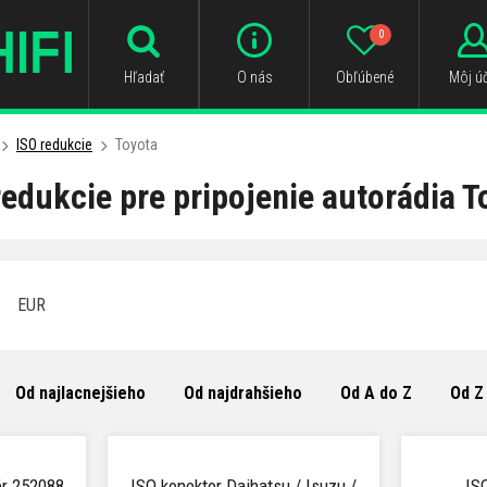
0
Hľadať
O nás
Obľúbené
Môj úč
ISO redukcie
Toyota
redukcie pre pripojenie autorádia T
EUR
Od najlacnejšieho
Od najdrahšieho
Od A do Z
Od Z
ér 252088
ISO konektor Daihatsu / Isuzu /
IS