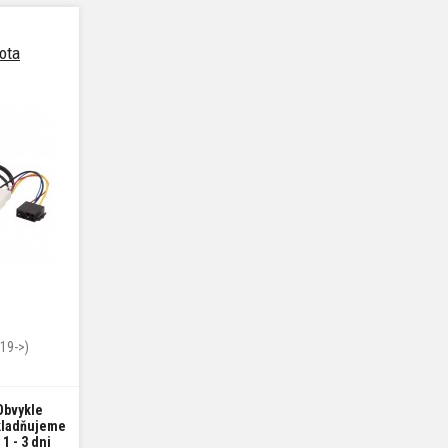
ota
(19->)
Obvykle
kladňujeme
 1 - 3 dni