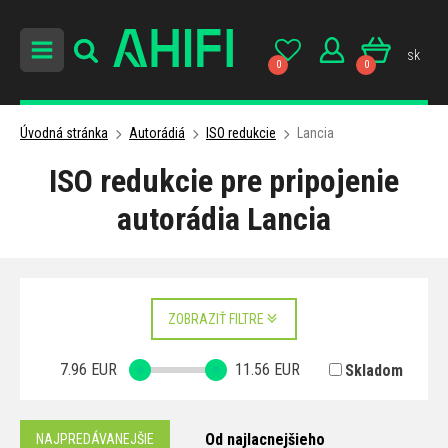
sk
0
0
Úvodná stránka
Autorádiá
ISO redukcie
Lancia
ISO redukcie pre pripojenie
autorádia Lancia
ZOBRAZIŤ FILTRE
7.96
EUR
11.56
EUR
Skladom
Od najlacnejšieho
NAJPREDÁVANEJŠIE