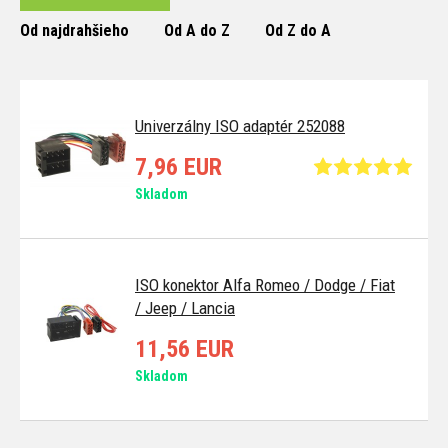
Od najdrahšieho
Od A do Z
Od Z do A
Univerzálny ISO adaptér 252088
7,96 EUR
Skladom
ISO konektor Alfa Romeo / Dodge / Fiat
/ Jeep / Lancia
11,56 EUR
Skladom