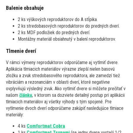
Balenie obsahuje
2 ks výškových reproduktorov do A stĺpika.
2 ks stredobasových reproduktorov do predných dverí.
2 ks MDF podložiek do predných dverí.
Montážny materiál obsiahnutý v balení reproduktorov.
Tlmenie dverí
V rámci výmeny reproduktorov odporúčame aj vytlmiť dvere.
Aplikácia tlmiacich materiálov výrazne zlepší nielen basovú
zložku a zvuk stredobasového reproduktora, ale zamedzí tiež
vibráciám a rezonanciám v oblasti dverí, ktoré negatívne
ovplyvňujú výsledný zvuk. Ako vytlmiť dvere si môžete prečítať v
našom
článku
, v ktorom sa dozviete detailný postup pri aplikácii
tlmiacich materiálov aj všetky výhody s tým spojené. Pre
vytlmenie dvoch dverí odporúčame zakúpiť nasledujúce tlmiace
materiály:
4 ks
Comfortmat Cobra
1 ks
Comfortmat Tsunami
(na jedny dvere vystačí 1/2