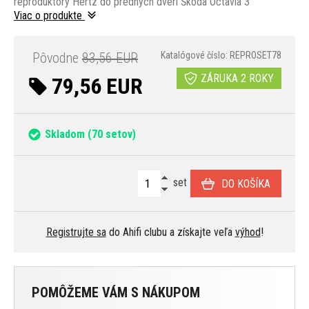
reproduktory Hertz do predných dverí Škoda Octavia 3
Viac o produkte
Pôvodne
83,56 EUR
Katalógové číslo: REPROSET78
ZÁRUKA 2 ROKY
79,56 EUR
Skladom
(70 setov)
set
DO KOŠÍKA
Registrujte sa
do Ahifi clubu a získajte veľa
výhod
!
POMÔŽEME VÁM S NÁKUPOM