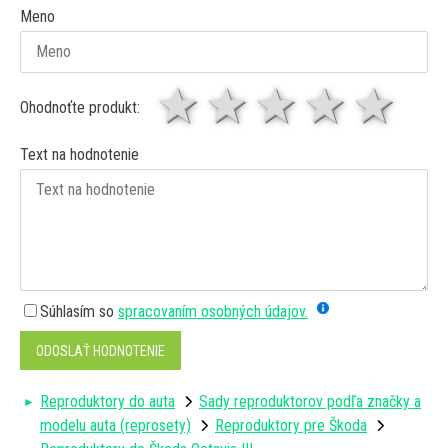
Meno
1 hviezda
2 hviezdy
3 hviez
4 hv
5 
Ohodnoťte produkt:
Text na hodnotenie
Súhlasím so
spracovaním osobných údajov.
ODOSLAŤ HODNOTENIE
Reproduktory do auta
Sady reproduktorov podľa značky a
modelu auta (reprosety)
Reproduktory pre Škoda