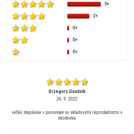
3×
2×
0×
0×
0×
Grzegorz Gondzik
26. 9. 2022
veľké zlepšenie v porovnaní so skladovými reproduktormi v
skodovke