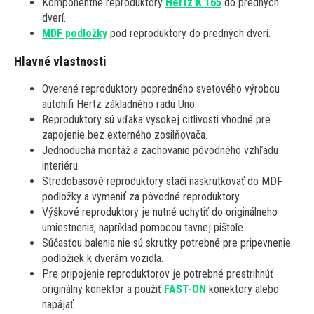
Komponentné reproduktory
Hertz K 165
do predných
dverí.
MDF podložky
pod reproduktory do predných dverí.
Hlavné vlastnosti
Overené reproduktory popredného svetového výrobcu
autohifi Hertz základného radu Uno.
Reproduktory sú vďaka vysokej citlivosti vhodné pre
zapojenie bez externého zosilňovača.
Jednoduchá montáž a zachovanie pôvodného vzhľadu
interiéru.
Stredobasové reproduktory stačí naskrutkovať do MDF
podložky a vymeniť za pôvodné reproduktory.
Výškové reproduktory je nutné uchytiť do originálneho
umiestnenia, napríklad pomocou tavnej pištole.
Súčasťou balenia nie sú skrutky potrebné pre pripevnenie
podložiek k dverám vozidla.
Pre pripojenie reproduktorov je potrebné prestrihnúť
originálny konektor a použiť
FAST-ON
konektory alebo
napájať.