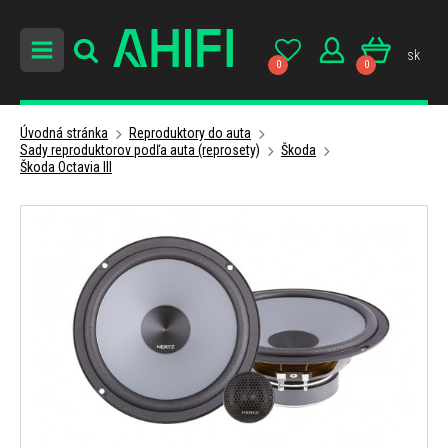
sk
0
0
Úvodná stránka
Reproduktory do auta
Sady reproduktorov podľa auta (reprosety)
Škoda
Škoda Octavia III