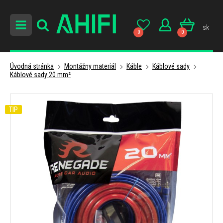
sk
0
0
Úvodná stránka
Montážny materiál
Káble
Káblové sady
Káblové sady 20 mm²
TIP