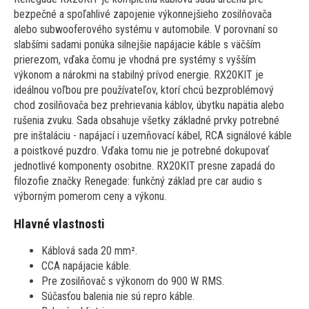
bezpečné a spoľahlivé zapojenie výkonnejšieho zosilňovača
alebo subwooferového systému v automobile. V porovnaní so
slabšími sadami ponúka silnejšie napájacie káble s väčším
prierezom, vďaka čomu je vhodná pre systémy s vyšším
výkonom a nárokmi na stabilný prívod energie. RX20KIT je
ideálnou voľbou pre používateľov, ktorí chcú bezproblémový
chod zosilňovača bez prehrievania káblov, úbytku napätia alebo
rušenia zvuku. Sada obsahuje všetky základné prvky potrebné
pre inštaláciu - napájací i uzemňovací kábel, RCA signálové káble
a poistkové puzdro. Vďaka tomu nie je potrebné dokupovať
jednotlivé komponenty osobitne. RX20KIT presne zapadá do
filozofie značky Renegade: funkčný základ pre car audio s
výborným pomerom ceny a výkonu.
Hlavné vlastnosti
Káblová sada 20 mm².
CCA napájacie káble.
Pre zosilňovač s výkonom do 900 W RMS.
Súčasťou balenia nie sú repro káble.