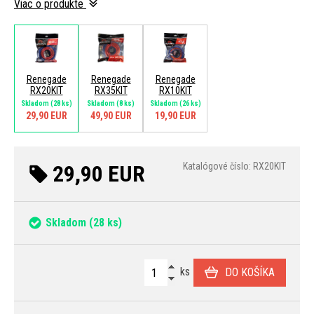
Viac o produkte
Renegade
Renegade
Renegade
RX20KIT
RX35KIT
RX10KIT
Skladom
(28 ks)
Skladom
(8 ks)
Skladom
(26 ks)
29,90 EUR
49,90 EUR
19,90 EUR
29,90 EUR
Katalógové číslo: RX20KIT
Skladom
(28 ks)
ks
DO KOŠÍKA