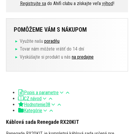
Registrujte sa
do Ahifi clubu a získajte veľa
výhod
!
POMÔŽEME VÁM S NÁKUPOM
Využite našu
poradňu
Tovar nám môžete vrátiť do 14 dní
Vyskúšajte si produkt u nás
na predajne
Popis a parametre
CZ návod
Hodnotenie
38
Kategórie
Káblová sada Renegade RX20KIT
Renegade RX20KIT je kompletná káblová sada určená pre