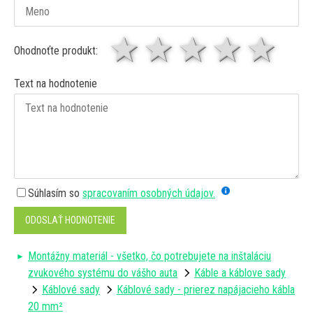
1 hviezda
2 hviezdy
3 hviez
4 hv
5 
Ohodnoťte produkt:
Text na hodnotenie
Súhlasím so
spracovaním osobných údajov.
ODOSLAŤ HODNOTENIE
Montážny materiál - všetko, čo potrebujete na inštaláciu
zvukového systému do vášho auta
Káble a káblove sady
Káblové sady
Káblové sady - prierez napájacieho kábla
20 mm²