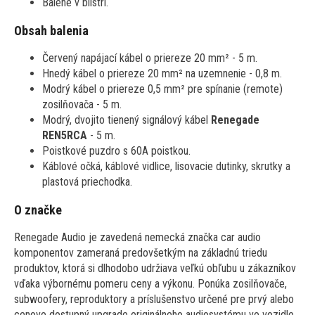
Balené v blistri.
Obsah balenia
Červený napájací kábel o priereze 20 mm² - 5 m.
Hnedý kábel o priereze 20 mm² na uzemnenie - 0,8 m.
Modrý kábel o priereze 0,5 mm² pre spínanie (remote)
zosilňovača - 5 m.
Modrý, dvojito tienený signálový kábel
Renegade
REN5RCA
- 5 m.
Poistkové puzdro s 60A poistkou.
Káblové očká, káblové vidlice, lisovacie dutinky, skrutky a
plastová priechodka.
O značke
Renegade Audio je zavedená nemecká značka car audio
komponentov zameraná predovšetkým na základnú triedu
produktov, ktorá si dlhodobo udržiava veľkú obľubu u zákazníkov
vďaka výbornému pomeru ceny a výkonu. Ponúka zosilňovače,
subwoofery, reproduktory a príslušenstvo určené pre prvý alebo
cenovo dostupný upgrade originálneho audiosystému vo vozidle.