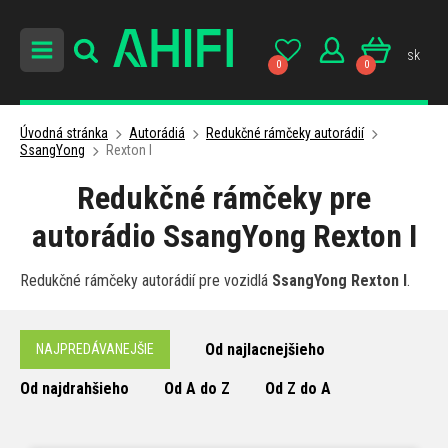
sk
0
0
Úvodná stránka
Autorádiá
Redukčné rámčeky autorádií
SsangYong
Rexton I
Redukčné rámčeky pre
autorádio SsangYong Rexton I
Redukčné rámčeky autorádií pre vozidlá
SsangYong Rexton I
.
Od najlacnejšieho
NAJPREDÁVANEJŠIE
Od najdrahšieho
Od A do Z
Od Z do A