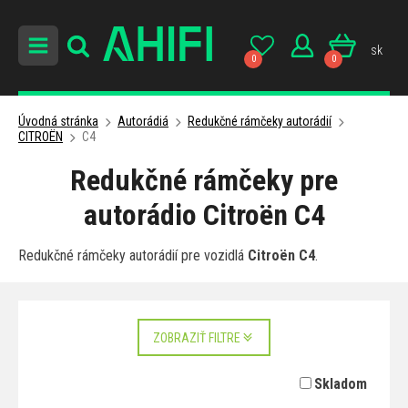
sk
0
0
Úvodná stránka
Autorádiá
Redukčné rámčeky autorádií
CITROËN
C4
Redukčné rámčeky pre
autorádio Citroën C4
Redukčné rámčeky autorádií pre vozidlá
Citroën C4
.
ZOBRAZIŤ FILTRE
Skladom