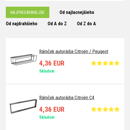
Od najlacnejšieho
NAJPREDÁVANEJŠIE
Od najdrahšieho
Od A do Z
Od Z do A
Rámček autorádia Citroën / Peugeot
4,36 EUR
Skladom
Rámček autorádia Citroën C4
4,36 EUR
Skladom