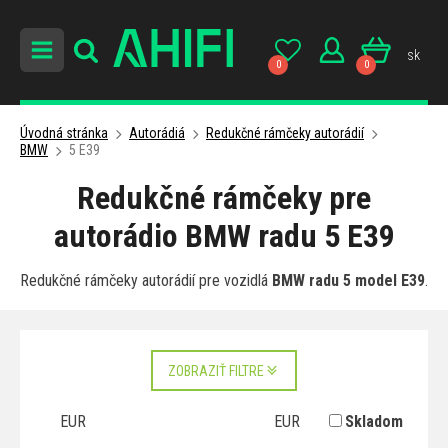
sk
0
0
Úvodná stránka
Autorádiá
Redukčné rámčeky autorádií
BMW
5 E39
Redukčné rámčeky pre
autorádio BMW radu 5 E39
Redukčné rámčeky autorádií pre vozidlá
BMW radu 5 model E39
.
ZOBRAZIŤ FILTRE
EUR
EUR
Skladom