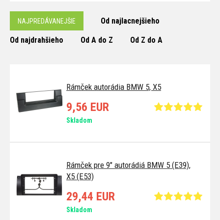
Od najlacnejšieho
NAJPREDÁVANEJŠIE
Od najdrahšieho
Od A do Z
Od Z do A
Rámček autorádia BMW 5, X5
9,56 EUR
Skladom
Rámček pre 9" autorádiá BMW 5 (E39),
X5 (E53)
29,44 EUR
Skladom