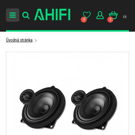
sk
0
0
Úvodná stránka