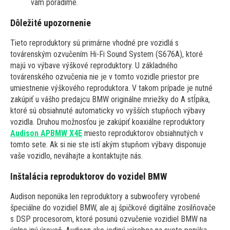
vám poradíme.
Dôležité upozornenie
Tieto reproduktory sú primárne vhodné pre vozidlá s
továrenským ozvučením Hi-Fi Sound System (S676A), ktoré
majú vo výbave výškové reproduktory. U základného
továrenského ozvučenia nie je v tomto vozidle priestor pre
umiestnenie výškového reproduktora. V takom prípade je nutné
zakúpiť u vášho predajcu BMW originálne mriežky do A stĺpika,
ktoré sú obsiahnuté automaticky vo vyšších stupňoch výbavy
vozidla. Druhou možnosťou je zakúpiť koaxiálne reproduktory
Audison APBMW X4E
miesto reproduktorov obsiahnutých v
tomto sete. Ak si nie ste istí akým stupňom výbavy disponuje
vaše vozidlo, neváhajte a kontaktujte nás.
Inštalácia reproduktorov do vozidel BMW
Audison neponúka len reproduktory a subwoofery vyrobené
špeciálne do vozidiel BMW, ale aj špičkové digitálne zosilňovače
s DSP procesorom, ktoré posunú ozvučenie vozidiel BMW na