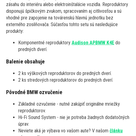
zásahu do interiéru alebo elektroinštalácie vozidla. Reproduktory
disponujú špičkovým zvukom, spracovaním aj citlivosťou a sú
vhodné pre zapojenie na továrenskú hlavnú jednotku bez
externého zosilňovača. Súčasťou tohto setu sú nasledujúce
produkty:
Komponentné reproduktory
Audison APBMW K4E
do
predných dverí.
Balenie obsahuje
2 ks výškových reproduktorov do predných dverí.
2 ks stredových reproduktorov do predných dverí.
Pôvodné BMW ozvučenie
Základné ozvučenie - nutné zakúpiť originálne mriežky
reproduktorov.
Hi-Fi Sound System - nie je potreba žiadnych dodatočných
úprav.
Neviete aká je výbava vo vašom aute? V našom
článku