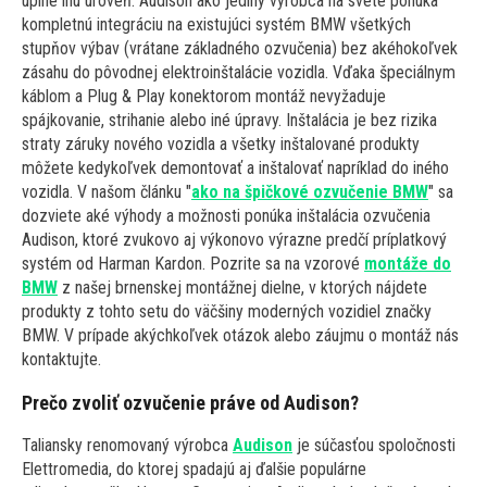
úplne inú úroveň. Audison ako jediný výrobca na svete ponúka
kompletnú integráciu na existujúci systém BMW všetkých
stupňov výbav (vrátane základného ozvučenia) bez akéhokoľvek
zásahu do pôvodnej elektroinštalácie vozidla. Vďaka špeciálnym
káblom a Plug & Play konektorom montáž nevyžaduje
spájkovanie, strihanie alebo iné úpravy. Inštalácia je bez rizika
straty záruky nového vozidla a všetky inštalované produkty
môžete kedykoľvek demontovať a inštalovať napríklad do iného
vozidla. V našom článku "
ako na špičkové ozvučenie BMW
" sa
dozviete aké výhody a možnosti ponúka inštalácia ozvučenia
Audison, ktoré zvukovo aj výkonovo výrazne predčí príplatkový
systém od Harman Kardon. Pozrite sa na vzorové
montáže do
BMW
z našej brnenskej montážnej dielne, v ktorých nájdete
produkty z tohto setu do väčšiny moderných vozidiel značky
BMW. V prípade akýchkoľvek otázok alebo záujmu o montáž nás
kontaktujte.
Prečo zvoliť ozvučenie práve od Audison?
Taliansky renomovaný výrobca
Audison
je súčasťou spoločnosti
Elettromedia, do ktorej spadajú aj ďalšie populárne