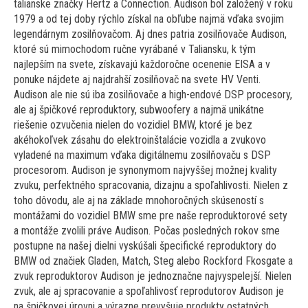
talianske značky Hertz a Connection. Audison bol založený v roku
1979 a od tej doby rýchlo získal na obľube najmä vďaka svojim
legendárnym zosilňovačom. Aj dnes patria zosilňovače Audison,
ktoré sú mimochodom ručne vyrábané v Taliansku, k tým
najlepším na svete, získavajú každoročne ocenenie EISA a v
ponuke nájdete aj najdrahší zosilňovač na svete HV Venti.
Audison ale nie sú iba zosilňovače a high-endové DSP procesory,
ale aj špičkové reproduktory, subwoofery a najmä unikátne
riešenie ozvučenia nielen do vozidiel BMW, ktoré je bez
akéhokoľvek zásahu do elektroinštalácie vozidla a zvukovo
vyladené na maximum vďaka digitálnemu zosilňovaču s DSP
procesorom. Audison je synonymom najvyššej možnej kvality
zvuku, perfektného spracovania, dizajnu a spoľahlivosti. Nielen z
toho dôvodu, ale aj na základe mnohoročných skúseností s
montážami do vozidiel BMW sme pre naše reproduktorové sety
a montáže zvolili práve Audison. Počas posledných rokov sme
postupne na našej dielni vyskúšali špecifické reproduktory do
BMW od značiek Gladen, Match, Steg alebo Rockford Fkosgate a
zvuk reproduktorov Audison je jednoznačne najvyspelejší. Nielen
zvuk, ale aj spracovanie a spoľahlivosť reprodutorov Audison je
na špičkovej úrovni a výrazne prevyšuje produkty ostatných