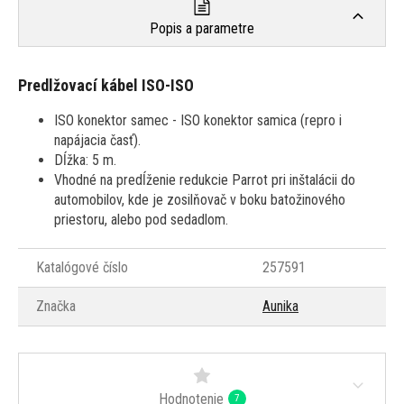
Popis a parametre
Predlžovací kábel ISO-ISO
ISO konektor samec - ISO konektor samica (repro i
napájacia časť).
Dĺžka: 5 m.
Vhodné na predĺženie redukcie Parrot pri inštalácii do
automobilov, kde je zosilňovač v boku batožinového
priestoru, alebo pod sedadlom.
Katalógové číslo
257591
Značka
Aunika
Hodnotenie
7