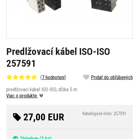
Predlžovací kábel ISO-ISO
257591
(
7 hodnotení
)
Pridať do obľúbených
predlžovací kábel ISO-ISO, dĺžka 5 m
Viac o produkte
27,00 EUR
Katalógové číslo: 257591
Skladom
(2 ks)