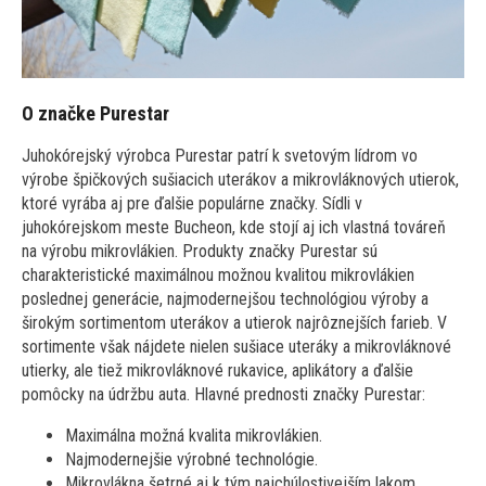
O značke Purestar
Juhokórejský výrobca Purestar patrí k svetovým lídrom vo
výrobe špičkových sušiacich uterákov a mikrovláknových utierok,
ktoré vyrába aj pre ďalšie populárne značky. Sídli v
juhokórejskom meste Bucheon, kde stojí aj ich vlastná továreň
na výrobu mikrovlákien. Produkty značky Purestar sú
charakteristické maximálnou možnou kvalitou mikrovlákien
poslednej generácie, najmodernejšou technológiou výroby a
širokým sortimentom uterákov a utierok najrôznejších farieb. V
sortimente však nájdete nielen sušiace uteráky a mikrovláknové
utierky, ale tiež mikrovláknové rukavice, aplikátory a ďalšie
pomôcky na údržbu auta. Hlavné prednosti značky Purestar:
Maximálna možná kvalita mikrovlákien.
Najmodernejšie výrobné technológie.
Mikrovlákna šetrné aj k tým najchúlostivejším lakom.