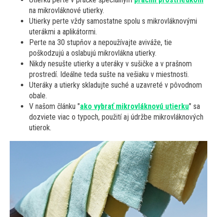
na mikrovláknové utierky.
Utierky perte vždy samostatne spolu s mikrovláknovými
uterákmi a aplikátormi.
Perte na 30 stupňov a nepoužívajte aviváže, tie
poškodzujú a oslabujú mikrovlákna utierky.
Nikdy nesušte utierky a uteráky v sušičke a v prašnom
prostredí. Ideálne teda sušte na vešiaku v miestnosti.
Uteráky a utierky skladujte suché a uzavreté v pôvodnom
obale.
V našom článku "
ako vybrať mikrovláknovú utierku
" sa
dozviete viac o typoch, použití aj údržbe mikrovláknových
utierok.