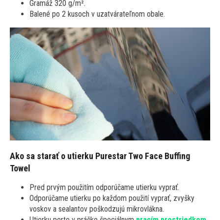
Gramáž 320 g/m².
Balené po 2 kusoch v uzatvárateľnom obale.
Ako sa starať o utierku Purestar Two Face Buffing
Towel
Pred prvým použitím odporúčame utierku vyprať.
Odporúčame utierku po každom použití vyprať, zvyšky
voskov a sealantov poškodzujú mikrovlákna.
Utierku perte v práčke špeciálnym
pracím prostriedkom