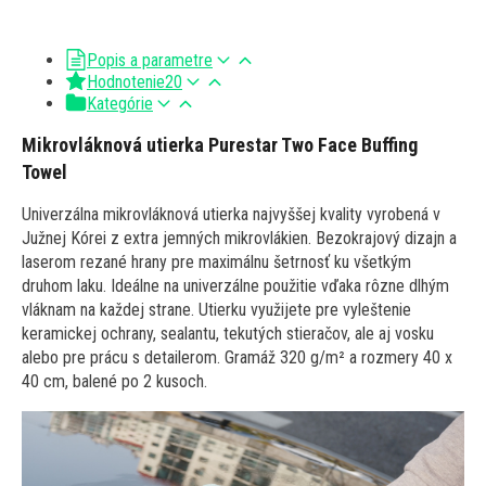
Popis a parametre
Hodnotenie
20
Kategórie
Mikrovláknová utierka Purestar Two Face Buffing
Towel
Univerzálna mikrovláknová utierka najvyššej kvality vyrobená v
Južnej Kórei z extra jemných mikrovlákien. Bezokrajový dizajn a
laserom rezané hrany pre maximálnu šetrnosť ku všetkým
druhom laku. Ideálne na univerzálne použitie vďaka rôzne dlhým
vláknam na každej strane. Utierku využijete pre vyleštenie
keramickej ochrany, sealantu, tekutých stieračov, ale aj vosku
alebo pre prácu s detailerom. Gramáž 320 g/m² a rozmery 40 x
40 cm, balené po 2 kusoch.