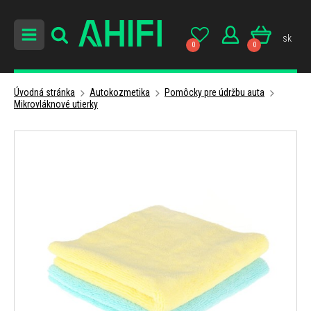
sk
0
0
Úvodná stránka
Autokozmetika
Pomôcky pre údržbu auta
Mikrovláknové utierky