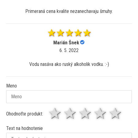
Primeraná cena kvalite nezanechavaju šmuhy.
Marián Šnek
6. 5. 2022
Vodu nasáva ako ruský alkoholik vodku. :-)
Meno
1 hviezda
2 hviezdy
3 hviez
4 hv
5 
Ohodnoťte produkt:
Text na hodnotenie