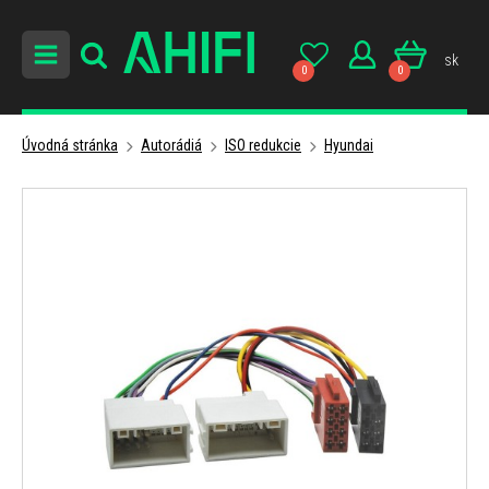
sk
0
0
Úvodná stránka
Autorádiá
ISO redukcie
Hyundai