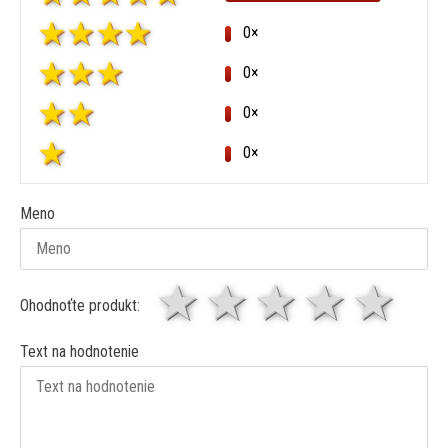
0×
0×
0×
0×
Meno
1 hviezda
2 hviezdy
3 hviez
4 hv
5 
Ohodnoťte produkt:
Text na hodnotenie