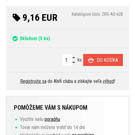
9,16 EUR
Katalógové číslo: ZRS-AS-62B
Skladom
(5 ks)
ks
DO KOŠÍKA
Registrujte sa
do Ahifi clubu a získajte veľa
výhod
!
POMÔŽEME VÁM S NÁKUPOM
Využite našu
poradňu
Tovar nám môžete vrátiť do 14 dní