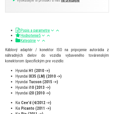
Vyskúšajte si produkt u nás
na predajne
Popis a parametre
Hodnotenie
5
Kategórie
Káblový adaptér / konektor ISO na pripojenie autorádia z
náhradných dielov do vozidla vybaveného továrenským
konektorom špecifickým pre vozidlo:
Hyundai
H1 (2010 ->)
Hyundai
IX35 (LM) (2010 ->)
Hyundai
Tucson (2015 ->)
Hyundai
i10 (2013 ->)
Hyundai
i20 (2010 ->)
Kia
Cee'd (4/2012 ->)
Kia
Picanto (2011 ->)
Kia
Rio (2011 ->)