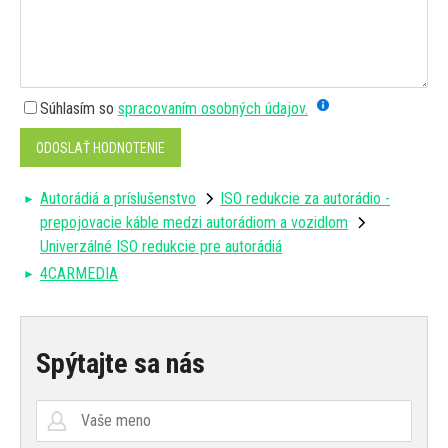
Súhlasím so
spracovaním osobných údajov.
ODOSLAŤ HODNOTENIE
Autorádiá a príslušenstvo
ISO redukcie za autorádio -
prepojovacie káble medzi autorádiom a vozidlom
Univerzálné ISO redukcie pre autorádiá
4CARMEDIA
Spýtajte sa nás