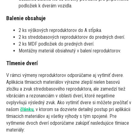
podložiek k dverám vozidla.
Balenie obsahuje
2 ks výškových reproduktorov do A stĺpika.
2 ks stredobasových reproduktorov do predných dverí.
2 ks MDF podložiek do predných dverí.
Montážny materiál obsiahnutý v balení reproduktorov.
Tlmenie dverí
V rámci výmeny reproduktorov odporúčame aj vytlmiť dvere.
Aplikácia tlmiacich materiálov výrazne zlepší nielen basovú
zložku a zvuk stredobasového reproduktora, ale zamedzí tiež
vibráciám a rezonanciám v oblasti dverí, ktoré negatívne
ovplyvňujú výsledný zvuk. Ako vytlmiť dvere si môžete prečítať v
našom
článku
, v ktorom sa dozviete detailný postup pri aplikácii
tlmiacich materiálov aj všetky výhody s tým spojené. Pre
vytlmenie dvoch dverí odporúčame zakúpiť nasledujúce tlmiace
materiály: