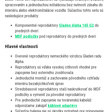
spracovaním a jednoduchou inštaláciou bez nutnosti zásahu do
interiéru alebo elektroinštalácie vozidla. Súčasťou tohto setu sú
nasledujúce produkty:
Komponentné reproduktory
Gladen Alpha 165 G2
do
predných dverí.
MDF podložky
pod reproduktory do predných dverí.
Hlavné vlastnosti
Overené reproduktory nemeckého výrobcu Gladen radu
Alpha.
Reproduktory sú vďaka vysokej citlivosti vhodné pre
zapojenie bez externého zosilňovača.
Jednoduchá montáž a zachovanie pôvodného vzhľadu
interiéru bezakýchkoľvek úprav.
Stredobasové reproduktory stačí naskrutkovať do MDF
podložky a vymeniť za pôvodné reproduktory.
Pre jednoduché zapojenie na továrenskú kabeláž
odporúčame zakúpiť
káblové adaptéry
.
Súčasťou balenia nie sú skrutky potrebné pre pripevnenie