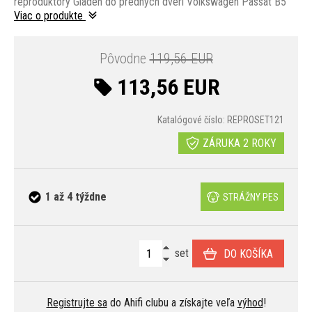
reproduktory Gladen do predných dverí Volkswagen Passat B5
Viac o produkte
Pôvodne
119,56 EUR
113,56 EUR
Katalógové číslo: REPROSET121
ZÁRUKA 2 ROKY
1 až 4 týždne
STRÁŽNY PES
set
DO KOŠÍKA
Registrujte sa
do Ahifi clubu a získajte veľa
výhod
!