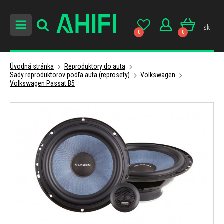
sk
0
0
Úvodná stránka
Reproduktory do auta
Sady reproduktorov podľa auta (reprosety)
Volkswagen
Volkswagen Passat B5