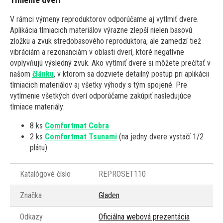
V rámci výmeny reproduktorov odporúčame aj vytlmiť dvere.
Aplikácia tlmiacich materiálov výrazne zlepší nielen basovú
zložku a zvuk stredobasového reproduktora, ale zamedzí tiež
vibráciám a rezonanciám v oblasti dverí, ktoré negatívne
ovplyvňujú výsledný zvuk. Ako vytlmiť dvere si môžete prečítať v
našom
článku
, v ktorom sa dozviete detailný postup pri aplikácii
tlmiacich materiálov aj všetky výhody s tým spojené. Pre
vytlmenie všetkých dverí odporúčame zakúpiť nasledujúce
tlmiace materiály:
8 ks
Comfortmat Cobra
2 ks
Comfortmat Tsunami
(na jedny dvere vystačí 1/2
plátu)
Katalógové číslo
REPROSET110
Značka
Gladen
Odkazy
Oficiálna webová prezentácia