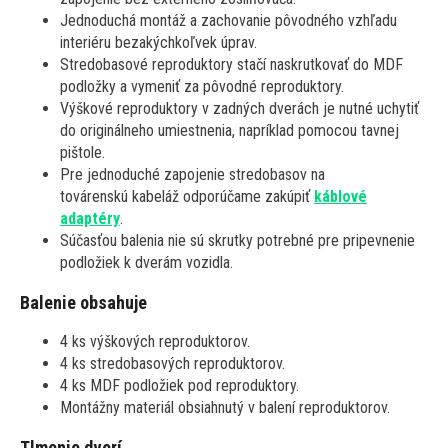
Jednoduchá montáž a zachovanie pôvodného vzhľadu
interiéru bezakýchkoľvek úprav.
Stredobasové reproduktory stačí naskrutkovať do MDF
podložky a vymeniť za pôvodné reproduktory.
Výškové reproduktory v zadných dverách je nutné uchytiť
do originálneho umiestnenia, napríklad pomocou tavnej
pištole.
Pre jednoduché zapojenie stredobasov na
továrenskú kabeláž odporúčame zakúpiť
káblové
adaptéry
.
Súčasťou balenia nie sú skrutky potrebné pre pripevnenie
podložiek k dverám vozidla.
Balenie obsahuje
4 ks výškových reproduktorov.
4 ks stredobasových reproduktorov.
4 ks MDF podložiek pod reproduktory.
Montážny materiál obsiahnutý v balení reproduktorov.
Tlmenie dverí