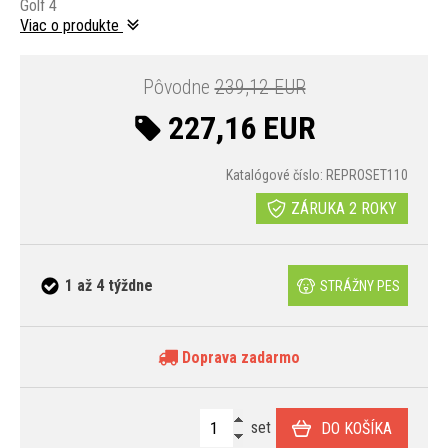
Golf 4
Viac o produkte
Pôvodne
239,12 EUR
227,16 EUR
Katalógové číslo: REPROSET110
ZÁRUKA 2 ROKY
1 až 4 týždne
STRÁŽNY PES
Doprava zadarmo
set
DO KOŠÍKA