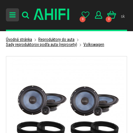
sk
0
0
Úvodná stránka
Reproduktory do auta
Sady reproduktorov podľa auta (reprosety)
Volkswagen