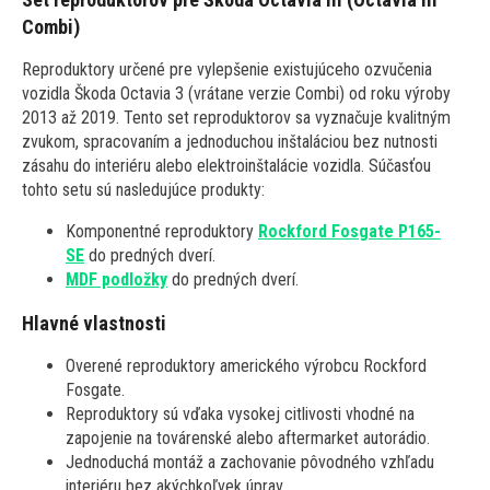
Combi)
Reproduktory určené pre vylepšenie existujúceho ozvučenia
vozidla Škoda Octavia 3 (vrátane verzie Combi) od roku výroby
2013 až 2019. Tento set reproduktorov sa vyznačuje kvalitným
zvukom, spracovaním a jednoduchou inštaláciou bez nutnosti
zásahu do interiéru alebo elektroinštalácie vozidla. Súčasťou
tohto setu sú nasledujúce produkty:
Komponentné reproduktory
Rockford Fosgate P165-
SE
do predných dverí.
MDF podložky
do predných dverí.
Hlavné vlastnosti
Overené reproduktory amerického výrobcu Rockford
Fosgate.
Reproduktory sú vďaka vysokej citlivosti vhodné na
zapojenie na továrenské alebo aftermarket autorádio.
Jednoduchá montáž a zachovanie pôvodného vzhľadu
interiéru bez akýchkoľvek úprav.