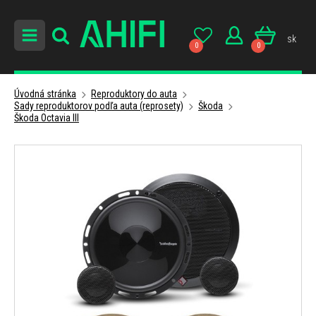
sk
0
0
Úvodná stránka
Reproduktory do auta
Sady reproduktorov podľa auta (reprosety)
Škoda
Škoda Octavia III