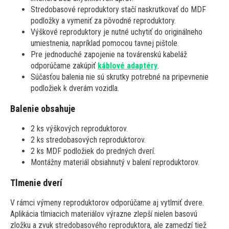
Stredobasové reproduktory stačí naskrutkovať do MDF
podložky a vymeniť za pôvodné reproduktory.
Výškové reproduktory je nutné uchytiť do originálneho
umiestnenia, napríklad pomocou tavnej pištole.
Pre jednoduché zapojenie na továrenskú kabeláž
odporúčame zakúpiť
káblové adaptéry
.
Súčasťou balenia nie sú skrutky potrebné na pripevnenie
podložiek k dverám vozidla.
Balenie obsahuje
2 ks výškových reproduktorov.
2 ks stredobasových reproduktorov.
2 ks MDF podložiek do predných dverí.
Montážny materiál obsiahnutý v balení reproduktorov.
Tlmenie dverí
V rámci výmeny reproduktorov odporúčame aj vytlmiť dvere.
Aplikácia tlmiacich materiálov výrazne zlepší nielen basovú
zložku a zvuk stredobasového reproduktora, ale zamedzí tiež