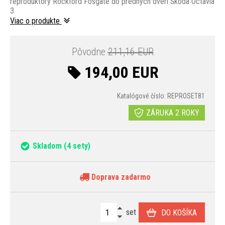
reproduktory Rockford Fosgate do predných dverí Škoda Octavia
3
Viac o produkte
Pôvodne
211,16 EUR
194,00 EUR
Katalógové číslo: REPROSET81
ZÁRUKA 2 ROKY
Skladom
(4 sety)
Doprava zadarmo
set
DO KOŠÍKA