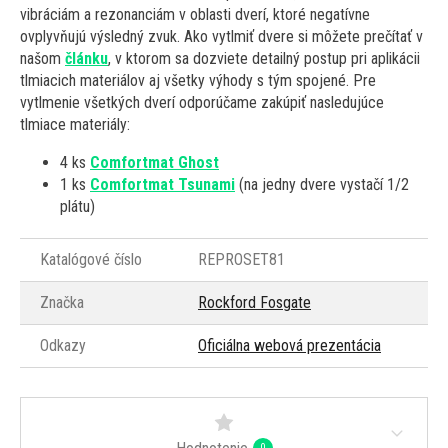
vibráciám a rezonanciám v oblasti dverí, ktoré negatívne
ovplyvňujú výsledný zvuk. Ako vytlmiť dvere si môžete prečítať v
našom
článku
, v ktorom sa dozviete detailný postup pri aplikácii
tlmiacich materiálov aj všetky výhody s tým spojené. Pre
vytlmenie všetkých dverí odporúčame zakúpiť nasledujúce
tlmiace materiály:
4 ks
Comfortmat Ghost
1 ks
Comfortmat Tsunami
(na jedny dvere vystačí 1/2
plátu)
Katalógové číslo
REPROSET81
Značka
Rockford Fosgate
Odkazy
Oficiálna webová prezentácia
0