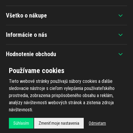
Všetko o nákupe
Informácie o nás
Hodnotenie obchodu
Používame cookies
Tieto webové stránky používajú súbory cookies a ďalšie
sledovacie nástroje s cieľom vylepšenia používateľského
+420 607 383 838
prostredia, zobrazenia prispôsobeného obsahu a reklám,
analýzy návštevnosti webových stránok a zistenia zdroja
návštevnosti.
Súhlasím
Zmeniť moje nastavenia
Odmietam
Všetky práva vyhradené © 2026
Ahifi.sk
, realizácia
Shean.cz