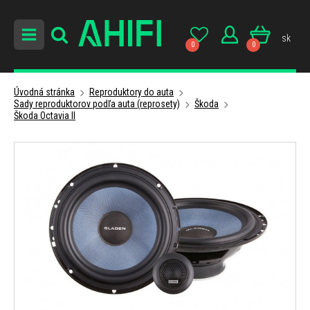
sk
0
0
Úvodná stránka
Reproduktory do auta
Sady reproduktorov podľa auta (reprosety)
Škoda
Škoda Octavia II