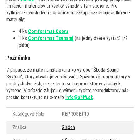
tlmiacich materiálov aj všetky výhody s tým spojené. Pre
vytlmenie dvoch dverí odporúčame zakúpiť nasledujúce tlmiace
materiály:
4 ks
Comfortmat Cobra
1 ks
Comfortmat Tsunami
(na jedny dvere vystačí 1/2
plátu)
Poznámka
V prípade, že máte nainštalovanú vo výrobe "Škoda Sound
System", ktorý obsahuje zosilňovač a 3pásmové reproduktory v
predných dverách, nie je tento set reproduktorov vhodný k
výmene. V prípade záujmu o výmenu týchto reproduktorov nás
prosím kontaktujte na e-maile
info@ahifi.sk
.
Katalógové číslo
REPROSET10
Značka
Gladen