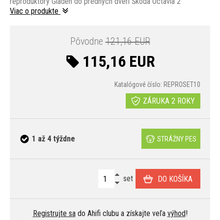
reproduktory Gladen do predných dverí Škoda Octavia 2
Viac o produkte
Pôvodne
121,16 EUR
115,16 EUR
Katalógové číslo: REPROSET10
ZÁRUKA 2 ROKY
1 až 4 týždne
STRÁŽNY PES
set
DO KOŠÍKA
Registrujte sa
do Ahifi clubu a získajte veľa
výhod
!