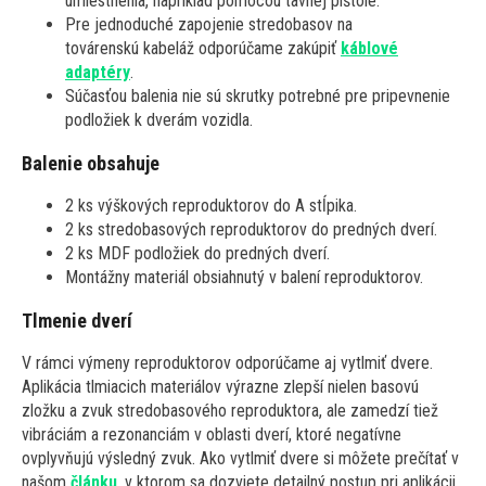
umiestnenia, napríklad pomocou tavnej pištole.
Pre jednoduché zapojenie stredobasov na
továrenskú kabeláž odporúčame zakúpiť
káblové
adaptéry
.
Súčasťou balenia nie sú skrutky potrebné pre pripevnenie
podložiek k dverám vozidla.
Balenie obsahuje
2 ks výškových reproduktorov do A stĺpika.
2 ks stredobasových reproduktorov do predných dverí.
2 ks MDF podložiek do predných dverí.
Montážny materiál obsiahnutý v balení reproduktorov.
Tlmenie dverí
V rámci výmeny reproduktorov odporúčame aj vytlmiť dvere.
Aplikácia tlmiacich materiálov výrazne zlepší nielen basovú
zložku a zvuk stredobasového reproduktora, ale zamedzí tiež
vibráciám a rezonanciám v oblasti dverí, ktoré negatívne
ovplyvňujú výsledný zvuk. Ako vytlmiť dvere si môžete prečítať v
našom
článku
, v ktorom sa dozviete detailný postup pri aplikácii