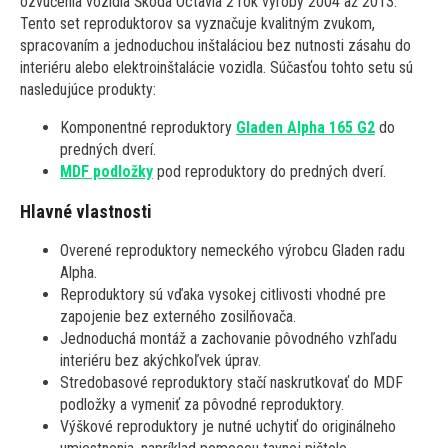
ozvučenia vozidla Škoda Octavia 2 rok výroby 2004 až 2013.
Tento set reproduktorov sa vyznačuje kvalitným zvukom,
spracovaním a jednoduchou inštaláciou bez nutnosti zásahu do
interiéru alebo elektroinštalácie vozidla. Súčasťou tohto setu sú
nasledujúce produkty:
Komponentné reproduktory
Gladen Alpha 165 G2
do
predných dverí.
MDF podložky
pod reproduktory do predných dverí.
Hlavné vlastnosti
Overené reproduktory nemeckého výrobcu Gladen radu
Alpha.
Reproduktory sú vďaka vysokej citlivosti vhodné pre
zapojenie bez externého zosilňovača.
Jednoduchá montáž a zachovanie pôvodného vzhľadu
interiéru bez akýchkoľvek úprav.
Stredobasové reproduktory stačí naskrutkovať do MDF
podložky a vymeniť za pôvodné reproduktory.
Výškové reproduktory je nutné uchytiť do originálneho