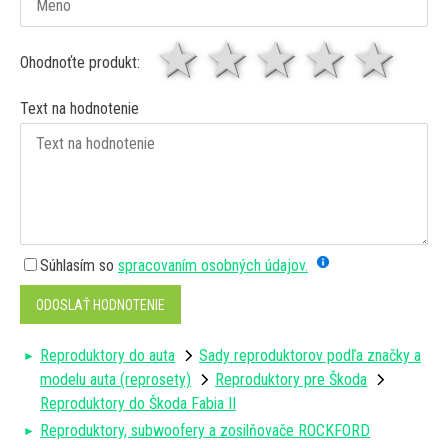
1 hviezda
2 hviezdy
3 hviez
4 hv
5 
Ohodnoťte produkt:
Text na hodnotenie
Súhlasím so
spracovaním osobných údajov.
ODOSLAŤ HODNOTENIE
Reproduktory do auta
Sady reproduktorov podľa značky a
modelu auta (reprosety)
Reproduktory pre Škoda
Reproduktory do Škoda Fabia II
Reproduktory, subwoofery a zosilňovače ROCKFORD