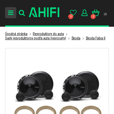
sk
0
0
Úvodná stránka
Reproduktory do auta
Sady reproduktorov podľa auta (reprosety)
Škoda
Škoda Fabia II