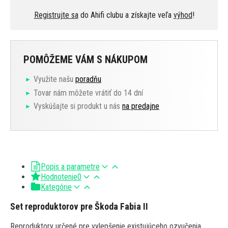
Registrujte sa
do Ahifi clubu a získajte veľa
výhod
!
POMÔŽEME VÁM S NÁKUPOM
Využite našu
poradňu
Tovar nám môžete vrátiť do 14 dní
Vyskúšajte si produkt u nás
na predajne
Popis a parametre
Hodnotenie
0
Kategórie
Set reproduktorov pre Škoda Fabia II
Reproduktory určené pre vylepšenie existujúceho ozvučenia