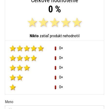
Celkové hodnotenie
0 %
Nikto
zatiaľ produkt nehodnotil
0×
0×
0×
0×
0×
Meno