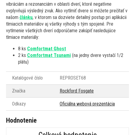
vibráciám a rezonanciám v oblasti dverí, ktoré negatívne
ovplyvňujú výsledný zvuk. Ako vytlmiť dvere si môžete prečítať v
našom
článku
, v ktorom sa dozviete detailný postup pri aplikácii
tlmiacich materiálov aj všetky výhody s tým spojené. Pre
vytlmenie všetkých dverí odporúčame zakúpiť nasledujúce
tlmiace materiály:
8 ks
Comfortmat Ghost
2 ks
Comfortmat Tsunami
(na jedny dvere vystačí 1/2
plátu)
Katalógové číslo
REPROSET68
Značka
Rockford Fosgate
Odkazy
Oficiálna webová prezentácia
Hodnotenie