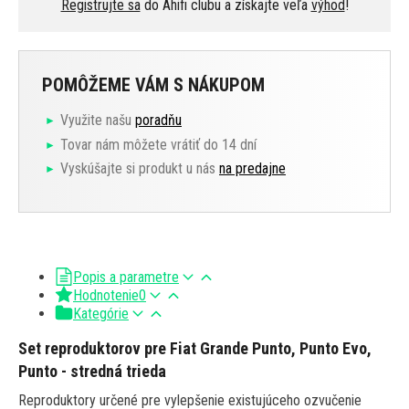
Registrujte sa
do Ahifi clubu a získajte veľa
výhod
!
POMÔŽEME VÁM S NÁKUPOM
Využite našu
poradňu
Tovar nám môžete vrátiť do 14 dní
Vyskúšajte si produkt u nás
na predajne
Popis a parametre
Hodnotenie
0
Kategórie
Set reproduktorov pre Fiat Grande Punto, Punto Evo,
Punto - stredná trieda
Reproduktory určené pre vylepšenie existujúceho ozvučenie