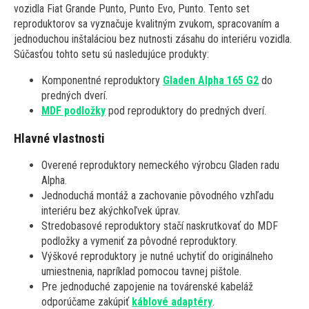
vozidla Fiat Grande Punto, Punto Evo, Punto. Tento set
reproduktorov sa vyznačuje kvalitným zvukom, spracovaním a
jednoduchou inštaláciou bez nutnosti zásahu do interiéru vozidla.
Súčasťou tohto setu sú nasledujúce produkty:
Komponentné reproduktory
Gladen Alpha 165 G2
do
predných dverí.
MDF podložky
pod reproduktory do predných dverí.
Hlavné vlastnosti
Overené reproduktory nemeckého výrobcu Gladen radu
Alpha.
Jednoduchá montáž a zachovanie pôvodného vzhľadu
interiéru bez akýchkoľvek úprav.
Stredobasové reproduktory stačí naskrutkovať do MDF
podložky a vymeniť za pôvodné reproduktory.
Výškové reproduktory je nutné uchytiť do originálneho
umiestnenia, napríklad pomocou tavnej pištole.
Pre jednoduché zapojenie na továrenské kabeláž
odporúčame zakúpiť
káblové adaptéry
.