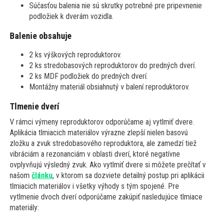
Súčasťou balenia nie sú skrutky potrebné pre pripevnenie
podložiek k dverám vozidla.
Balenie obsahuje
2 ks výškových reproduktorov.
2 ks stredobasových reproduktorov do predných dverí.
2 ks MDF podložiek do predných dverí.
Montážny materiál obsiahnutý v balení reproduktorov.
Tlmenie dverí
V rámci výmeny reproduktorov odporúčame aj vytlmiť dvere.
Aplikácia tlmiacich materiálov výrazne zlepší nielen basovú
zložku a zvuk stredobasového reproduktora, ale zamedzí tiež
vibráciám a rezonanciám v oblasti dverí, ktoré negatívne
ovplyvňujú výsledný zvuk. Ako vytlmiť dvere si môžete prečítať v
našom
článku
, v ktorom sa dozviete detailný postup pri aplikácii
tlmiacich materiálov i všetky výhody s tým spojené. Pre
vytlmenie dvoch dverí odporúčame zakúpiť nasledujúce tlmiace
materiály: