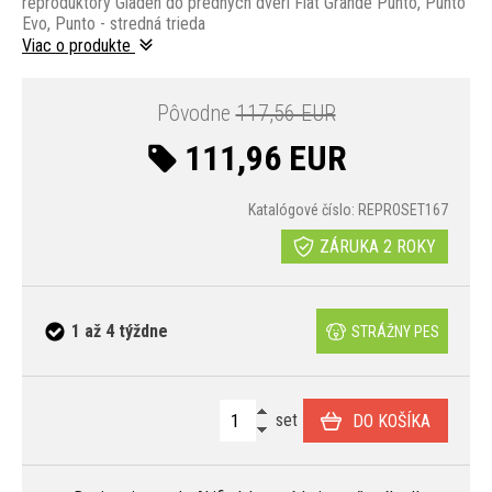
reproduktory Gladen do predných dverí Fiat Grande Punto, Punto
Evo, Punto - stredná trieda
Viac o produkte
Pôvodne
117,56 EUR
111,96 EUR
Katalógové číslo: REPROSET167
ZÁRUKA 2 ROKY
1 až 4 týždne
STRÁŽNY PES
set
DO KOŠÍKA