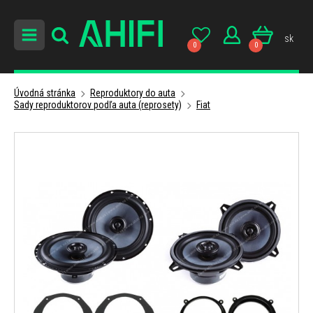
sk
0
0
Úvodná stránka
Reproduktory do auta
Sady reproduktorov podľa auta (reprosety)
Fiat