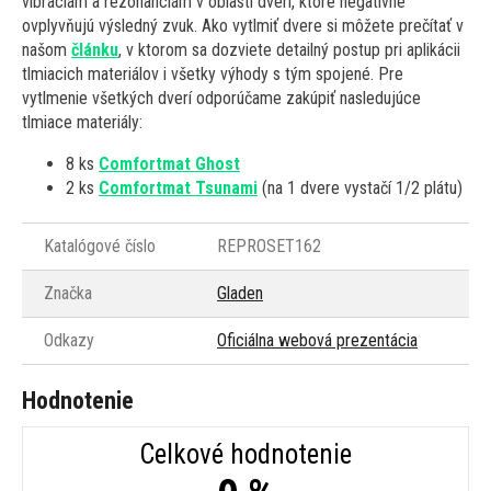
vibráciám a rezonanciám v oblasti dverí, ktoré negatívne
ovplyvňujú výsledný zvuk. Ako vytlmiť dvere si môžete prečítať v
našom
článku
, v ktorom sa dozviete detailný postup pri aplikácii
tlmiacich materiálov i všetky výhody s tým spojené. Pre
vytlmenie všetkých dverí odporúčame zakúpiť nasledujúce
tlmiace materiály:
8 ks
Comfortmat Ghost
2 ks
Comfortmat Tsunami
(na 1 dvere vystačí 1/2 plátu)
Katalógové číslo
REPROSET162
Značka
Gladen
Odkazy
Oficiálna webová prezentácia
Hodnotenie
Celkové hodnotenie