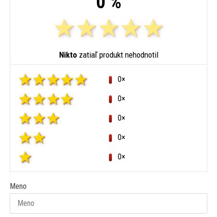
0 %
Nikto
zatiaľ produkt nehodnotil
0×
0×
0×
0×
0×
Meno