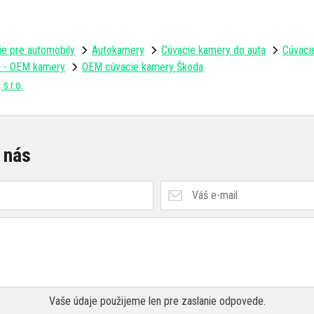
ie pre automobily
Autokamery
Cúvacie kamery do auta
Cúvaci
ia - OEM kamery
OEM cúvacie kamery Škoda
s.r.o.
 nás
Vaše údaje použijeme len pre zaslanie odpovede.