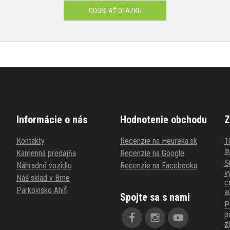
ODOSLAŤ OTÁZKU
Informácie o nás
Hodnotenie obchodu
Z
Kontakty
Recenzie na Heureka.sk
1
au
Kamenná predajňa
Recenzie na Google
S
Náhradné vozidlo
Recenzie na Facebooku
v
Náš sklad v Brne
c
Parkovisko Ahifi
a
Spojte sa s nami
P
p
z