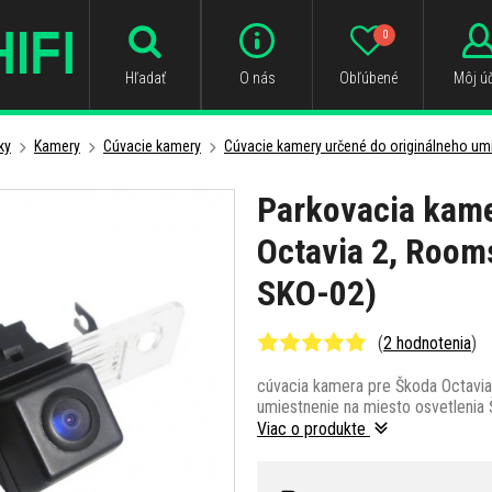
0
Hľadať
O nás
Obľúbené
Môj úč
ky
Kamery
Cúvacie kamery
Cúvacie kamery určené do originálneho um
Parkovacia kame
Octavia 2, Room
SKO-02)
(
2 hodnotenia
)
cúvacia kamera pre Škoda Octavia
umiestnenie na miesto osvetlenia
Viac o produkte