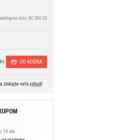
atalógové číslo: BC SKO-02
ks
DO KOŠÍKA
 a získajte veľa
výhod
!
ÁKUPOM
o 14 dní
s
na predajne