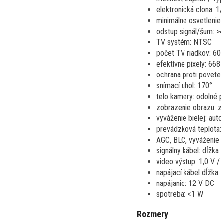
elektronická clona: 
minimálne osvetlenie:
odstup signál/šum: 
TV systém: NTSC
počet TV riadkov: 6
efektívne pixely: 66
ochrana proti povet
snímací uhol: 170°
telo kamery: odolné p
zobrazenie obrazu: 
vyváženie bielej: au
prevádzková teplota:
AGC, BLC, vyváženie 
signálny kábel: dĺž
video výstup: 1,0 V 
napájací kábel dĺžka
napájanie: 12 V DC
spotreba: <1 W
Rozmery