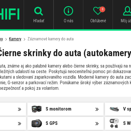
0
Hľadať
O nás
Obľúbené
Môj úč
ky
Kamery
Záznamové kamery do auta
Čierne skrinky do auta (autokamery
ta, známe aj ako palubné kamery alebo čierne skrinky, sa používajú na 
ežitých udalostí na ceste. Poskytujú neoceniteľnú pomoc pri dokazovan
kutami a sledovaní zaparkovaného vozidla. Moderné kamery do auta za
enie, G-senzor a parkovací režim. Ponúkame široký výber záznamových 
u bezpečnosť a pokoj za volantom.
S monitorom
V s
S GPS
S Wi