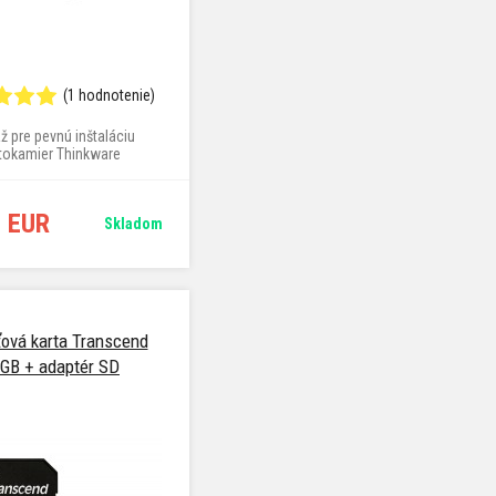
(1 hodnotenie)
ž pre pevnú inštaláciu
tokamier Thinkware
9 EUR
Skladom
ová karta Transcend
GB + adaptér SD