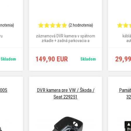
dnotenia)
(2 hodnotenia)
ru
záznamová DVR kamera v spätnom
káblá
zrkadle + zadná parkovacia a
au
záznamová kamera, 6,7" displej, Full
HD rozlíšenie, 30 fps za sekundu,
150° uhol pohľadu
149,90 EUR
29,9
Skladom
Skladom
100S
DVR kamera pre VW / Škoda /
Pamäť
Seat 229251
32