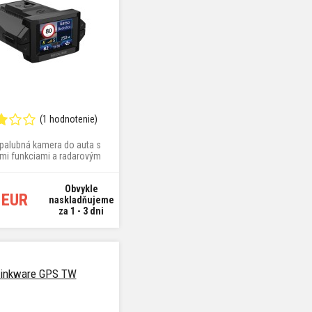
(1 hodnotenie)
 palubná kamera do auta s
ými funkciami a radarovým
detektorom
Obvykle
 EUR
naskladňujeme
za 1 - 3 dni
inkware GPS TW