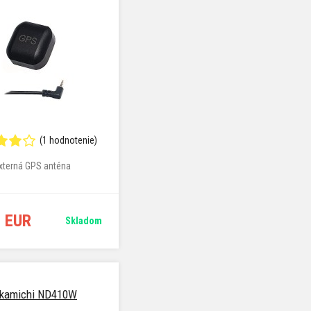
(1 hodnotenie)
xterná GPS anténa
9 EUR
Skladom
kamichi ND410W