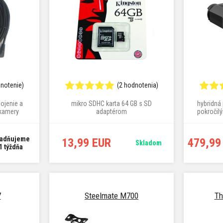
dnotenie)
(2 hodnotenia)
pojenie a
mikro SDHC karta 64 GB s SD
hybridná
 kamery
adaptérom
pokročil
ej časti
ž 6 metrov
ladňujeme
13,99 EUR
479,99
Skladom
1 týždňa
7
Steelmate M700
Th