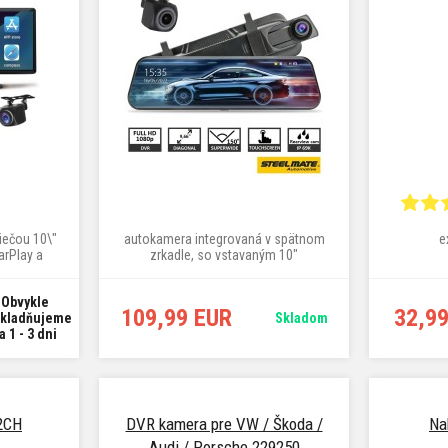
iečou 10\"
autokamera integrovaná v spätnom
e
rPlay a
zrkadle, so vstavaným 10"
dotykovým displejom
Obvykle
109,99 EUR
32,9
kladňujeme
Skladom
a 1 - 3 dni
2CH
DVR kamera pre VW / Škoda /
Na
Audi / Porsche 229250