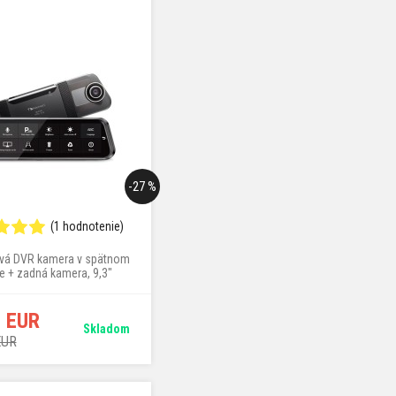
-27 %
(1 hodnotenie)
á DVR kamera v spätnom
e + zadná kamera, 9,3"
displej, Full HD rozlíšenie,
° + 140 ° uhol pohľadu
7 EUR
Skladom
EUR