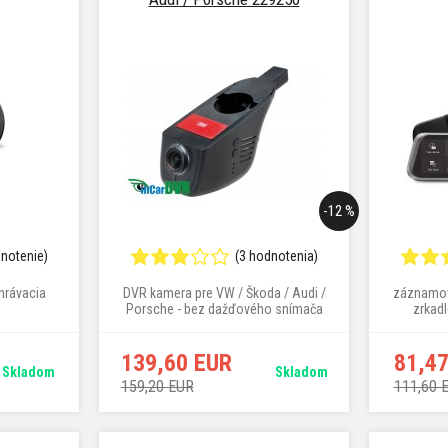
-12 %
dnotenie)
(3 hodnotenia)
hrávacia
DVR kamera pre VW / Škoda / Audi /
záznamov
Porsche - bez dažďového snímača
zrkadl
dotykový 
170 
139,60 EUR
81,4
Skladom
Skladom
159,20 EUR
111,60 