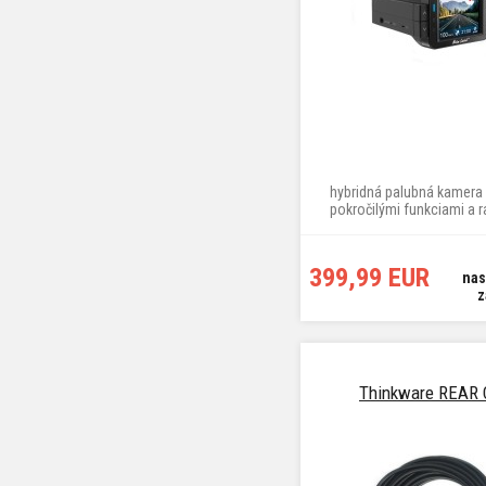
hybridná palubná kamera 
pokročilými funkciami a 
detektorom
399,99 EUR
nas
z
Thinkware REAR