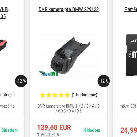
i-Fi
DVR kamera pre BMW 229122
Pamäť
005
-12 %
-12 %
dnotenie)
(1 hodnotenie)
iverzálna
DVR kamera pre BMW 1 / 2 / 3 / 4 / 5
mikro SDH
/ 6 X3 / X4 / X5
139,60 EUR
24,9
Skladom
Skladom
159,20 EUR