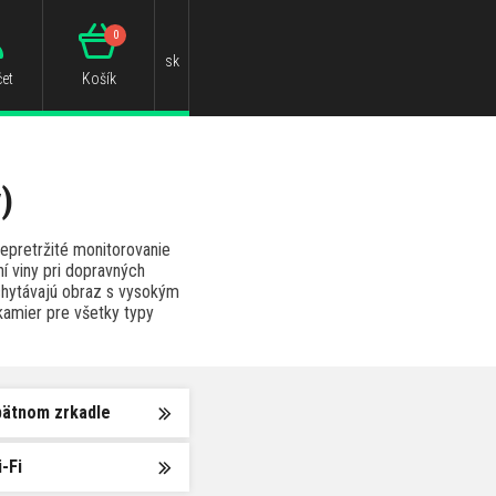
0
sk
et
Košík
)
nepretržité monitorovanie
í viny pri dopravných
chytávajú obraz s vysokým
kamier pre všetky typy
pätnom zrkadle
-Fi