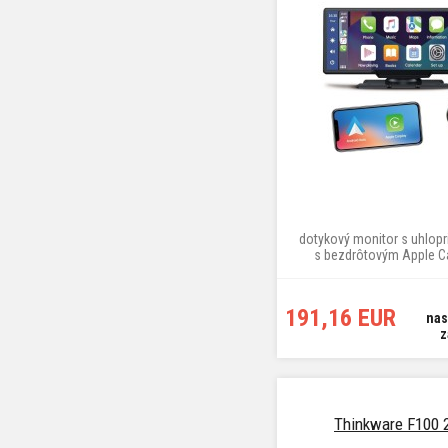
dotykový monitor s uhlopr
s bezdrôtovým Apple Ca
Android Auto
191,16 EUR
nas
z
Thinkware F100 