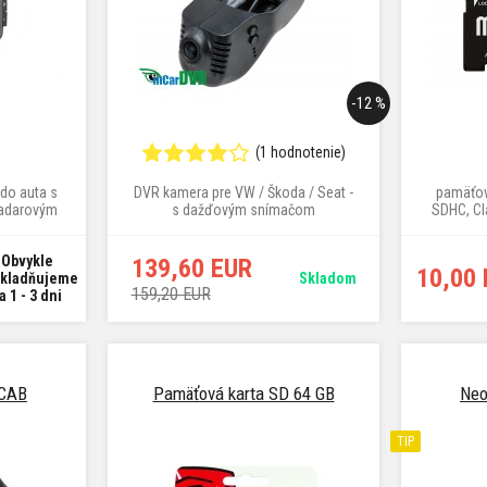
-12 %
(1 hodnotenie)
do auta s
DVR kamera pre VW / Škoda / Seat -
pamäťov
radarovým
s dažďovým snímačom
SDHC, Cl
Obvykle
139,60 EUR
10,00
kladňujeme
Skladom
159,20 EUR
a 1 - 3 dni
 CAB
Pamäťová karta SD 64 GB
Neo
TIP