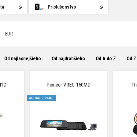
ta
Príslušenstvo
EUR
Od najlacnejšieho
Od najdrahšieho
Od A do Z
Od Z
M1D
Pioneer VREC-150MD
Th
AKTUALIZOVANÉ