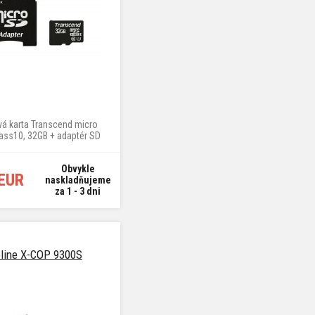
á karta Transcend micro
ass10, 32GB + adaptér SD
Obvykle
 EUR
naskladňujeme
za 1 - 3 dni
line X-COP 9300S