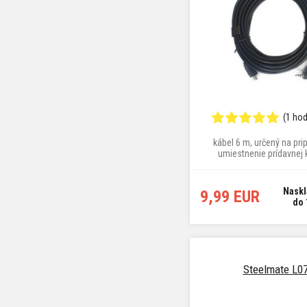
(1 ho
kábel 6 m, určený na pri
umiestnenie prídavnej
F200PRO REAR IR do zadn
vozidla na vzdialenosť a
Nask
9,99 EUR
do 
Steelmate L0