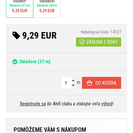
(modrý)
(červený)
Skladom
(37 m)
Skladom
(56 m)
9,29 EUR
9,29 EUR
9,29 EUR
Katalógové číslo: 14127
ZÁRUKA 2 ROKY
Skladom
(37 m)
m
DO KOŠÍKA
Registrujte sa
do Ahifi clubu a získajte veľa
výhod
!
POMÔŽEME VÁM S NÁKUPOM