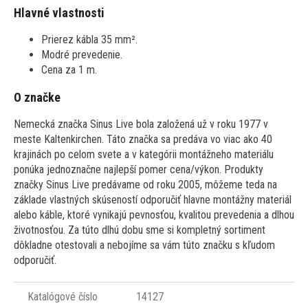
Hlavné vlastnosti
Prierez kábla 35 mm².
Modré prevedenie.
Cena za 1 m.
O značke
Nemecká značka Sinus Live bola založená už v roku 1977 v
meste Kaltenkirchen. Táto značka sa predáva vo viac ako 40
krajinách po celom svete a v kategórii montážneho materiálu
ponúka jednoznačne najlepší pomer cena/výkon. Produkty
značky Sinus Live predávame od roku 2005, môžeme teda na
základe vlastných skúseností odporučiť hlavne montážny materiál
alebo káble, ktoré vynikajú pevnosťou, kvalitou prevedenia a dlhou
životnosťou. Za túto dlhú dobu sme si kompletný sortiment
dôkladne otestovali a nebojíme sa vám túto značku s kľudom
odporučiť.
Katalógové číslo
14127