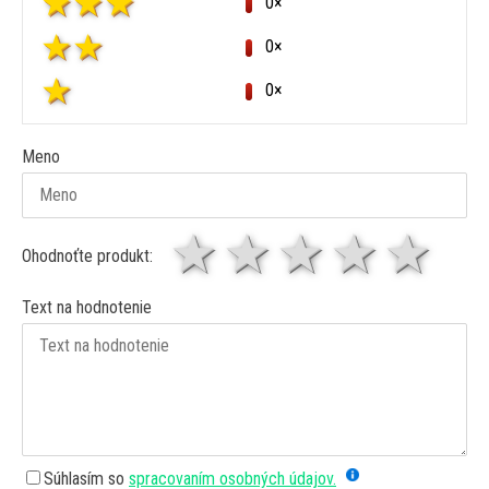
0×
0×
0×
Meno
1 hviezda
2 hviezdy
3 hviez
4 hv
5 
Ohodnoťte produkt:
Text na hodnotenie
Súhlasím so
spracovaním osobných údajov.