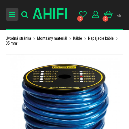
sk
0
0
Úvodná stránka
Montážny materiál
Káble
Napájacie káble
35 mm²