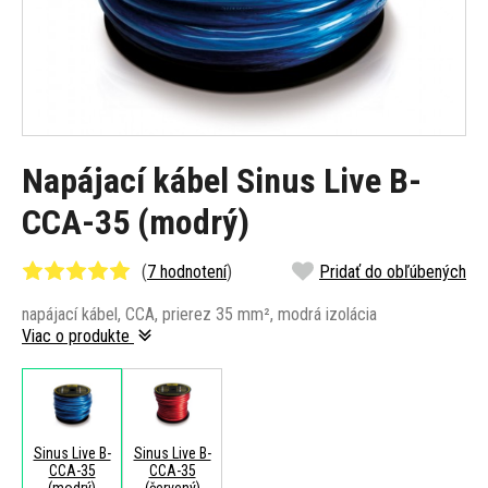
Napájací kábel Sinus Live B-
CCA-35 (modrý)
(
7 hodnotení
)
Pridať do obľúbených
napájací kábel, CCA, prierez 35 mm², modrá izolácia
Viac o produkte
Sinus Live B-
Sinus Live B-
CCA-35
CCA-35