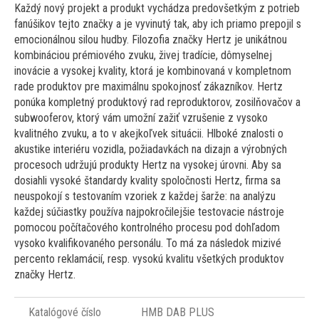
Každý nový projekt a produkt vychádza predovšetkým z potrieb
fanúšikov tejto značky a je vyvinutý tak, aby ich priamo prepojil s
emocionálnou silou hudby. Filozofia značky Hertz je unikátnou
kombináciou prémiového zvuku, živej tradície, dômyselnej
inovácie a vysokej kvality, ktorá je kombinovaná v kompletnom
rade produktov pre maximálnu spokojnosť zákazníkov. Hertz
ponúka kompletný produktový rad reproduktorov, zosilňovačov a
subwooferov, ktorý vám umožní zažiť vzrušenie z vysoko
kvalitného zvuku, a to v akejkoľvek situácii. Hlboké znalosti o
akustike interiéru vozidla, požiadavkách na dizajn a výrobných
procesoch udržujú produkty Hertz na vysokej úrovni. Aby sa
dosiahli vysoké štandardy kvality spoločnosti Hertz, firma sa
neuspokojí s testovaním vzoriek z každej šarže: na analýzu
každej súčiastky používa najpokročilejšie testovacie nástroje
pomocou počítačového kontrolného procesu pod dohľadom
vysoko kvalifikovaného personálu. To má za následok mizivé
percento reklamácií, resp. vysokú kvalitu všetkých produktov
značky Hertz.
Katalógové číslo
HMB DAB PLUS