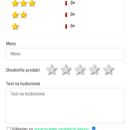
0×
0×
0×
Meno
1 hviezda
2 hviezdy
3 hviez
4 hv
5 
Ohodnoťte produkt:
Text na hodnotenie
Súhlasím so
spracovaním osobných údajov.