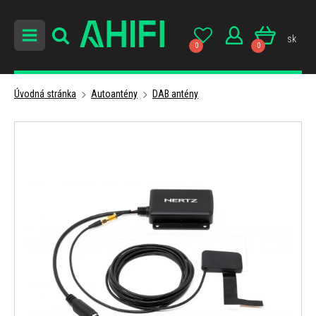
sk
0
0
Úvodná stránka
Autoantény
DAB antény