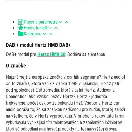
Popis a parametre
Hodnotenie
0
Kategórie
DAB + modul Hertz HMB DAB+
DAB+ modul pre
Hertz HMR 20
. Dodáva sa s anténou.
O značke
Najznámejšia európska značka v car hifi segmente? Hertz audio!
Je to značka, ktorá vznikla v roku 1998 v Taliansku. Hertz patrí
pod spoločnosť Elettromedia, ktorá vlastní Hertz, Audison a
Connection. Ako vznikol názov Hertz? Hertz - jednotka
frekvencie, počet cyklov za sekundu (Hz). Všetko v Hertz car
audio odráža to, že sú značkou nadšenou pre hudbu, ktorej záleží
na všetkom, čo v Hertz vyprodukujú. V priebehu rokov táto firma
vybudovala vynikajúci tím talentovaných a zapálených inžinierov,
ktorí sú odhodlaní navrhovať produkty na tej najvyššej úrovni.