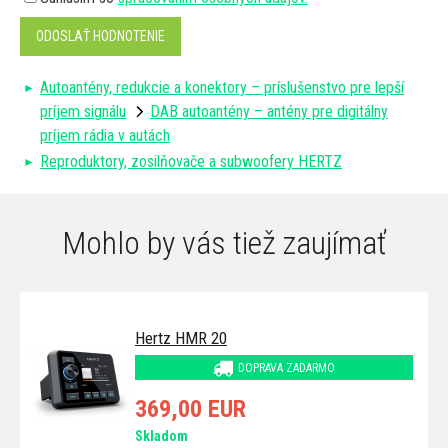
ODOSLAŤ HODNOTENIE
Autoantény, redukcie a konektory – príslušenstvo pre lepší
príjem signálu
DAB autoantény – antény pre digitálny
príjem rádia v autách
Reproduktory, zosilňovače a subwoofery HERTZ
Mohlo by vás tiež zaujímať
Hertz HMR 20
DOPRAVA ZADARMO
369,00 EUR
Skladom