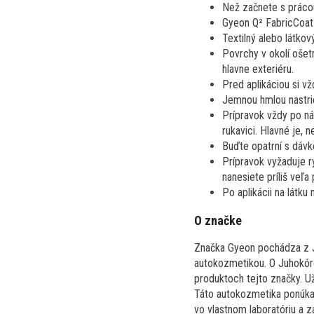
Než začnete s prácou
Gyeon Q² FabricCoat s
Textilný alebo látko
Povrchy v okolí ošet
hlavne exteriéru.
Pred aplikáciou si v
Jemnou hmlou nastrie
Prípravok vždy po n
rukavici. Hlavné je, 
Buďte opatrní s dávk
Prípravok vyžaduje r
nanesiete príliš veľa 
Po aplikácii na látk
O značke
Značka Gyeon pochádza z Ju
autokozmetikou. O Juhokórej
produktoch tejto značky. Už 
Táto autokozmetika ponúka 
vo vlastnom laboratóriu a z