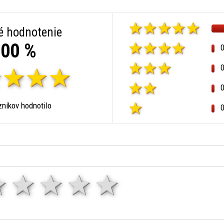
é hodnotenie
00 %
níkov hodnotilo
1 hviezda
2 hviezdy
3 hviezdy
4 hviezdy
5 hviezd