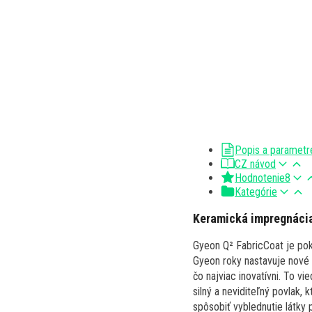
Popis a parametr
CZ návod
Hodnotenie
8
Kategórie
Keramická impregnácia
Gyeon Q² FabricCoat je pok
Gyeon roky nastavuje nové š
čo najviac inovatívni. To v
silný a neviditeľný povlak, 
spôsobiť vyblednutie látky