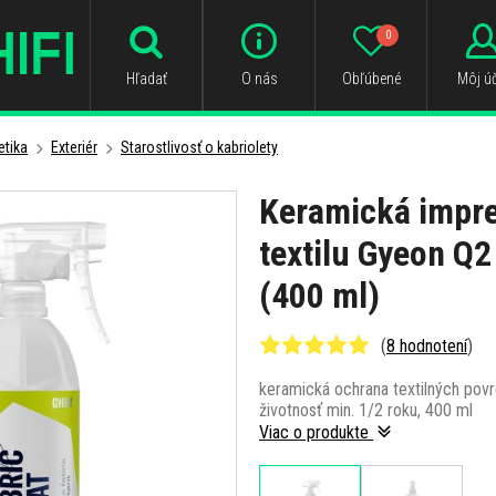
0
Hľadať
O nás
Obľúbené
Môj úč
tika
Exteriér
Starostlivosť o kabriolety
Keramická impr
textilu Gyeon Q2
(400 ml)
(
8 hodnotení
)
keramická ochrana textilných pov
životnosť min. 1/2 roku, 400 ml
Viac o produkte