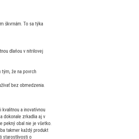
ným škvrnám. To sa týka
nou dlaňou v nitrilovej
u tým, že na povrch
oužívať bez obmedzenia.
kvalitnou a inovatívnou
a dokonale zrkadlia aj v
le pekný obal nie je všetko.
ába takmer každý produkt
 starostlivosti o