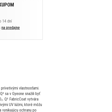
ÁKUPOM
o 14 dní
s
na predajne
prívetivými vlastnosťami.
Q² sa v Gyeone snažili byť
O₂. Q² FabricCoat vytvára
dlivými UV lúčmi, ktoré môžu
a vynikajúcu ochranu po