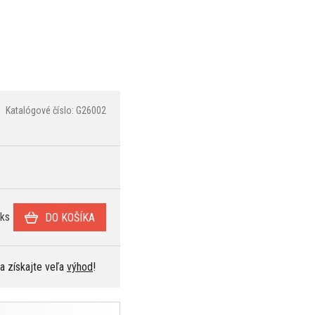
Katalógové číslo: G26002
ks
DO KOŠÍKA
 a získajte veľa
výhod
!