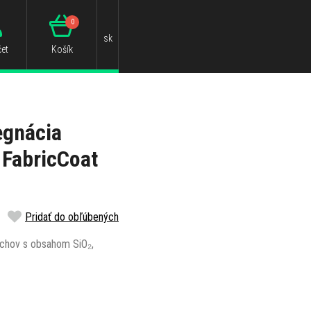
0
sk
et
Košík
egnácia
 FabricCoat
Pridať do obľúbených
rchov s obsahom SiO₂,