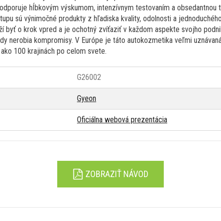
podporuje hĺbkovým výskumom, intenzívnym testovaním a obsedantnou t
tupu sú výnimočné produkty z hľadiska kvality, odolnosti a jednoduchého
ží byť o krok vpred a je ochotný zvíťaziť v každom aspekte svojho podni
Nikdy nerobia kompromisy. V Európe je táto autokozmetika veľmi uznáva
c ako 100 krajinách po celom svete.
G26002
Gyeon
Oficiálna webová prezentácia
ZOBRAZIŤ NÁVOD