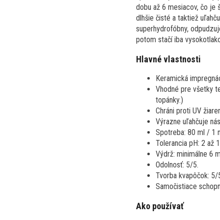
dobu až 6 mesiacov, čo je š
dlhšie čisté a taktiež uľahč
superhydrofóbny, odpudzuje 
potom stačí iba vysokotlako
Hlavné vlastnosti
Keramická impregnáci
Vhodné pre všetky tex
topánky.)
Chráni proti UV žiaren
Výrazne uľahčuje nás
Spotreba: 80 ml / 1 
Tolerancia pH: 2 až 1
Výdrž: minimálne 6 m
Odolnosť: 5/5.
Tvorba kvapôčok: 5/
Samočistiace schopno
Ako používať