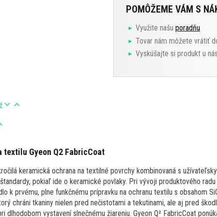
POMÔŽEME VÁM S N
Využite našu
poradňu
Tovar nám môžete vrátiť d
Vyskúšajte si produkt u ná
e
 textilu Gyeon Q2 FabricCoat
ročilá keramická ochrana na textilné povrchy kombinovaná s užívateľsky 
tandardy, pokiaľ ide o keramické povlaky. Pri vývoji produktového radu 
iedlo k prvému, plne funkčnému prípravku na ochranu textilu s obsahom Si
ktorý chráni tkaniny nielen pred nečistotami a tekutinami, ale aj pred ško
 pri dlhodobom vystavení slnečnému žiareniu. Gyeon Q² FabricCoat ponúk