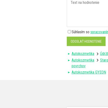
Súhlasím so
spracovaní
ODOSLAŤ HODNOTENIE
Autokozmetika
Údržb
Autokozmetika
Staro
povrchov
Autokozmetika GYEON