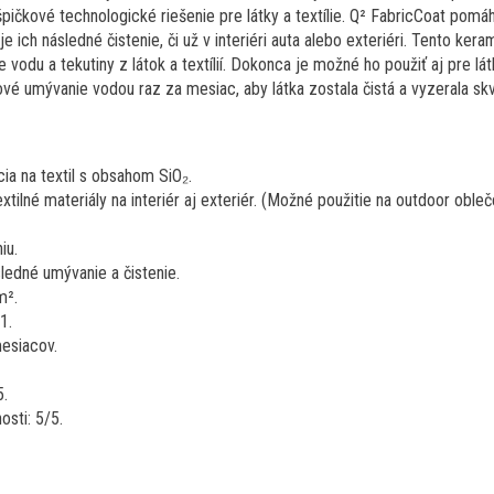
pičkové technologické riešenie pre látky a textílie. Q² FabricCoat pomáh
uje ich následné čistenie, či už v interiéri auta alebo exteriéri. Tento ker
vodu a tekutiny z látok a textílií. Dokonca je možné ho použiť aj pre lát
vé umývanie vodou raz za mesiac, aby látka zostala čistá a vyzerala skv
a na textil s obsahom SiO₂.
tilné materiály na interiér aj exteriér. (Možné použitie na outdoor oble
iu.
ledné umývanie a čistenie.
m².
1.
esiacov.
5.
sti: 5/5.