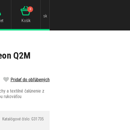
0
sk
et
Košík
yeon Q2M
Pridať do obľúbených
y a textilné čalúnenie z
ou rukoväťou
Katalógové číslo: G31735