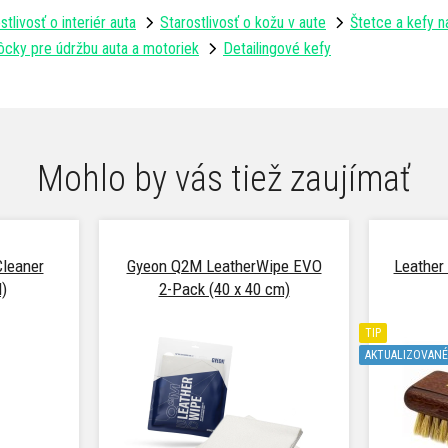
stlivosť o interiér auta
Starostlivosť o kožu v aute
Štetce a kefy n
cky pre údržbu auta a motoriek
Detailingové kefy
Mohlo by vás tiež zaujímať
leaner
Gyeon Q2M LeatherWipe EVO
Leather 
l)
2-Pack (40 x 40 cm)
TIP
AKTUALIZOVANÉ