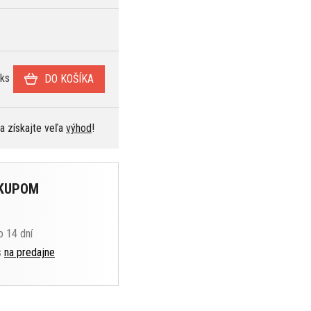
ks
DO KOŠÍKA
 a získajte veľa
výhod
!
ÁKUPOM
o 14 dní
s
na predajne