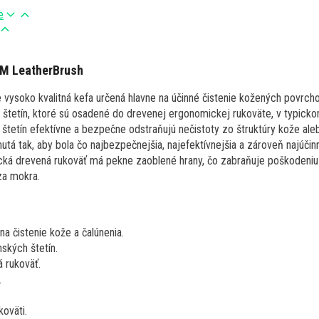
e
2M LeatherBrush
vysoko kvalitná kefa určená hlavne na účinné čistenie kožených povrch
štetín, ktoré sú osadené do drevenej ergonomickej rukoväte, v typick
štetín efektívne a bezpečne odstraňujú nečistoty zo štruktúry kože ale
tá tak, aby bola čo najbezpečnejšia, najefektívnejšia a zároveň najúčin
cká drevená rukoväť má pekne zaoblené hrany, čo zabraňuje poškodeniu
za mokra.
na čistenie kože a čalúnenia.
ských štetín.
 rukoväť.
.
oväti.