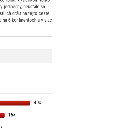
y jedinečný, neustále sa
i ich držia na tejto ceste.
 na 6 kontinentoch a v viac
49×
16×
0×