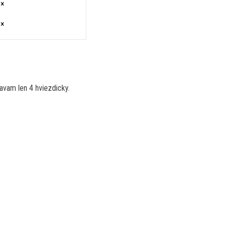
0×
0×
davam len 4 hviezdicky.