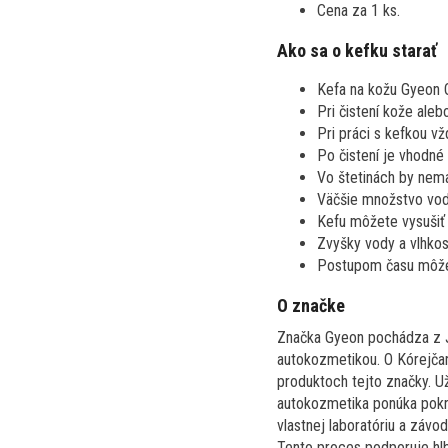
Cena za 1 ks.
Ako sa o kefku starať
Kefa na kožu Gyeon Q
Pri čistení kože aleb
Pri práci s kefkou vž
Po čistení je vhodné
Vo štetinách by nemal
Väčšie množstvo vod
Kefu môžete vysušiť
Zvyšky vody a vlhkos
Postupom času môže d
O značke
Značka Gyeon pochádza z Ju
autokozmetikou. O Kórejčano
produktoch tejto značky. Už 
autokozmetika ponúka pokro
vlastnej laboratóriu a závo
Tento proces podporuje hlb