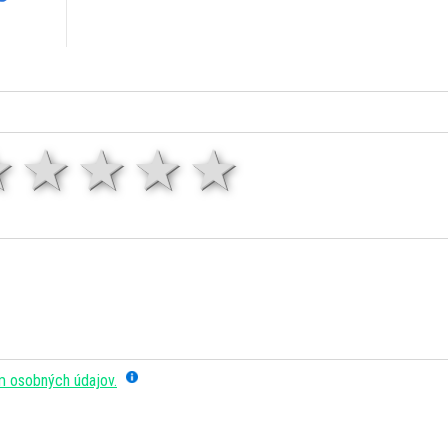
1 hviezda
2 hviezdy
3 hviezdy
4 hviezdy
5 hviezd
m osobných údajov.