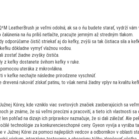
²M LeatherBrush je veľmi odolná; ak sa o ňu budete starať, vydrží vám 
o čalúnenia na ňu príliš netlačte, pracujte jemným až stredným tlakom.
dy odporúčame čistič striekať aj do kefky, zvýši sa tak čistiaca sila a k
 kefku dôkladne vymyť vlažnou vodou.
i zostať žiadne zvyšky čističa.
y z kefky dostanete švihom kefky v ruke.
 pomocou uteráka z mikrovlákna.
ti v kefke nechajte následne prirodzene vyschnúť.
revená rukoväť získať patinu, to však nemá žiadny vplyv na kvalitu kef
žnej Kórey, kde vzniklo viac svetových značiek zaoberajúcich sa veľmi 
ch je známe, že sú veľmi precízni a pracovití, a tieto ich vlastnosti sa 
len pohľad na dizajn ich prípravkov naznačuje, že si dali záležať. Ale pe
čilé technológie za konkurencieschopné ceny. Gyeon vyvíja a vyrába t
de v Južnej Kórei za pomoci najlepších vedcov a odborníkov v oblasti sta
oký výskum, intenzívne testovanie a obsesívnu túžbu zlepšovať všetko,