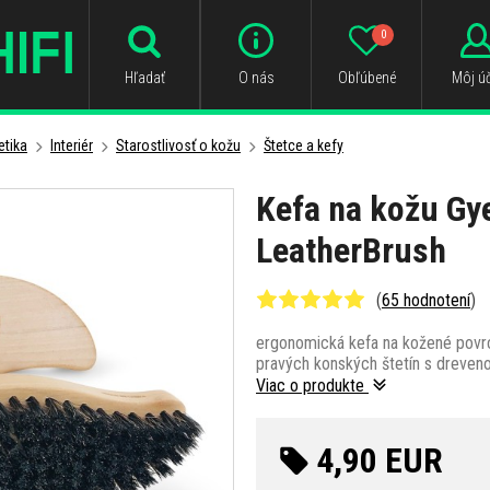
0
Hľadať
O nás
Obľúbené
Môj úč
tika
Interiér
Starostlivosť o kožu
Štetce a kefy
Kefa na kožu G
LeatherBrush
(
65 hodnotení
)
ergonomická kefa na kožené povrch
pravých konských štetín s dreven
Viac o produkte
4,90 EUR