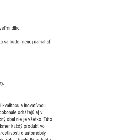
veľmi dlho.
efka sa bude menej namáhať.
ky.
kvalitnou a inovatívnou
dokonale odrážajú aj v
kný obal nie je všetko. Táto
akmer každý produkt vo
rostlivosti o automobily.
 čo robia. Výsledkom tohto