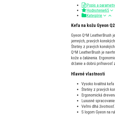
Popis a parametr
Hodnotenie
65
Kategórie
Kefa na kožu Gyeon Q
Gyeon Q²M LeatherBrush je 
jemných, pravých konských 
Štetiny z pravých konských 
Q²M LeatherBrush je navrhnu
kože a čalúnenia. Ergonomi
držanie a dobrú priľnavosť 
Hlavné vlastnosti
Vysoko kvalitná kefa 
Štetiny z pravých kon
Ergonomická drevená
Luxusné spracovanie
Veľmi dlhá životnosť.
S logom Gyeon na ruk