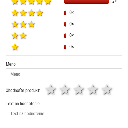
2×
0×
0×
0×
0×
Meno
1 hviezda
2 hviezdy
3 hviez
4 hv
5 
Ohodnoťte produkt:
Text na hodnotenie