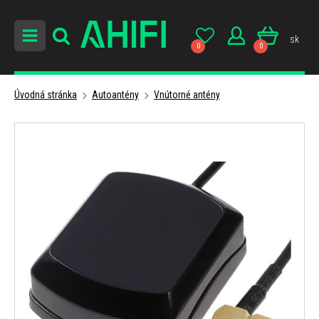
sk
0
0
Úvodná stránka
Autoantény
Vnútorné antény