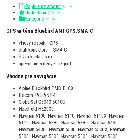
Popis a parametre
Hodnotenie
2
Kategórie
GPS anténa Bluebird ANT.GPS.SMA-C
vlnový rozsah - GPS
druh konektoru - SMA-C
dĺžka kábla - 5 m
upevnenie antény - magnet
Vhodné pre navigácie:
Alpine Blackbird PMD-B100
Falcom FAL-ANT-4
GlobalSat G5040 5010U
Heedfeld HE2000
Navman 5100, Navman 5110, Navman 5110X, Navman
5110i, Navman 5380, Navman 5380i, Navman 5430,
Navman 5430i, Navman 5500, Navman 5500X, Navman
5500i, Navman 5505, Navman 5505i, Navman 5600,