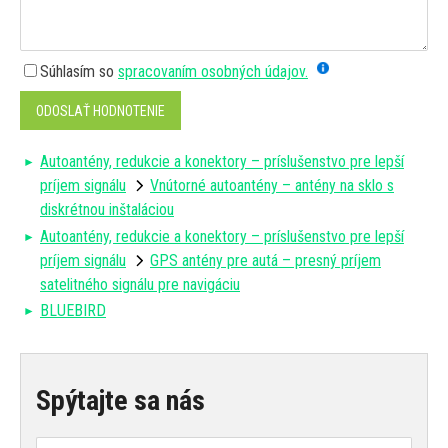
Súhlasím so
spracovaním osobných údajov.
ODOSLAŤ HODNOTENIE
Autoantény, redukcie a konektory – príslušenstvo pre lepší
príjem signálu
Vnútorné autoantény – antény na sklo s
diskrétnou inštaláciou
Autoantény, redukcie a konektory – príslušenstvo pre lepší
príjem signálu
GPS antény pre autá – presný príjem
satelitného signálu pre navigáciu
BLUEBIRD
Spýtajte sa nás