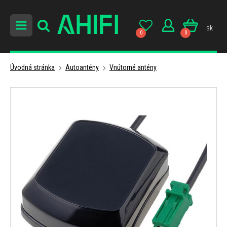
sk
0
0
Úvodná stránka
Autoantény
Vnútorné antény