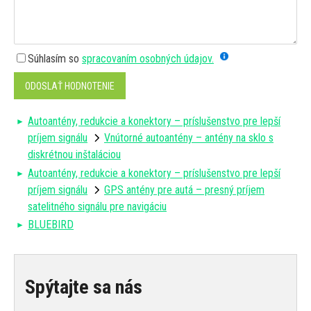
Súhlasím so
spracovaním osobných údajov.
ODOSLAŤ HODNOTENIE
Autoantény, redukcie a konektory – príslušenstvo pre lepší
príjem signálu
Vnútorné autoantény – antény na sklo s
diskrétnou inštaláciou
Autoantény, redukcie a konektory – príslušenstvo pre lepší
príjem signálu
GPS antény pre autá – presný príjem
satelitného signálu pre navigáciu
BLUEBIRD
Spýtajte sa nás