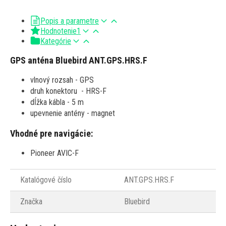
Popis a parametre
Hodnotenie
1
Kategórie
GPS anténa Bluebird ANT.GPS.HRS.F
vlnový rozsah - GPS
druh konektoru - HRS-F
dĺžka kábla - 5 m
upevnenie antény - magnet
Vhodné pre navigácie:
Pioneer AVIC-F
Katalógové číslo
ANT.GPS.HRS.F
Značka
Bluebird