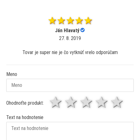
Ján Hlavatý
27. 8. 2019
Tovar je super nie je čo vytknúť vrelo odporúčam
Meno
1 hviezda
2 hviezdy
3 hviez
4 hv
5 
Ohodnoťte produkt:
Text na hodnotenie