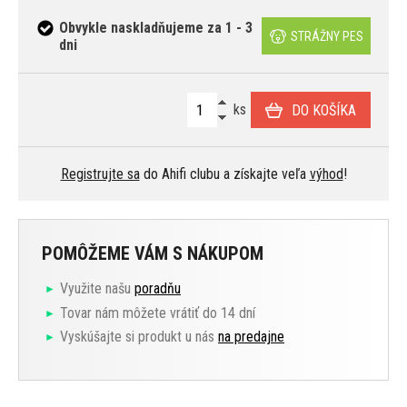
Obvykle naskladňujeme za 1 - 3
STRÁŽNY PES
dni
ks
DO KOŠÍKA
Registrujte sa
do Ahifi clubu a získajte veľa
výhod
!
POMÔŽEME VÁM S NÁKUPOM
Využite našu
poradňu
Tovar nám môžete vrátiť do 14 dní
Vyskúšajte si produkt u nás
na predajne