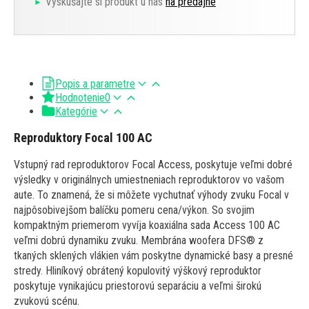
Vyskúšajte si produkt u nás
na predajne
Popis a parametre
Hodnotenie
0
Kategórie
Reproduktory Focal 100 AC
Vstupný rad reproduktorov Focal Access, poskytuje veľmi dobré
výsledky v originálnych umiestneniach reproduktorov vo vašom
aute. To znamená, že si môžete vychutnať výhody zvuku Focal v
najpôsobivejšom balíčku pomeru cena/výkon. So svojim
kompaktným priemerom vyvíja koaxiálna sada Access 100 AC
veľmi dobrú dynamiku zvuku. Membrána woofera DFS® z
tkaných sklených vlákien vám poskytne dynamické basy a presné
stredy. Hliníkový obrátený kopulovitý výškový reproduktor
poskytuje vynikajúcu priestorovú separáciu a veľmi širokú
zvukovú scénu.