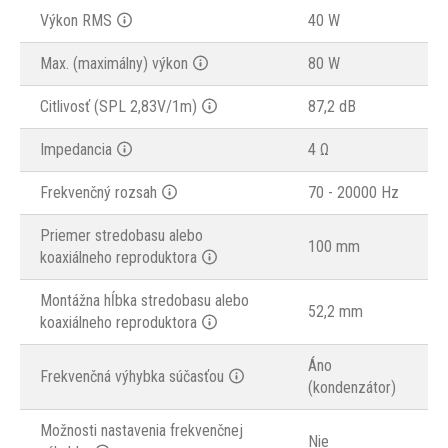
Výkon RMS
40 W
Max. (maximálny) výkon
80 W
Citlivosť (SPL 2,83V/1m)
87,2 dB
Impedancia
4 Ω
Frekvenčný rozsah
70 - 20000 Hz
Priemer stredobasu alebo
100 mm
koaxiálneho reproduktora
Montážna hĺbka stredobasu alebo
52,2 mm
koaxiálneho reproduktora
Áno
Frekvenčná výhybka súčasťou
(kondenzátor)
Možnosti nastavenia frekvenčnej
Nie