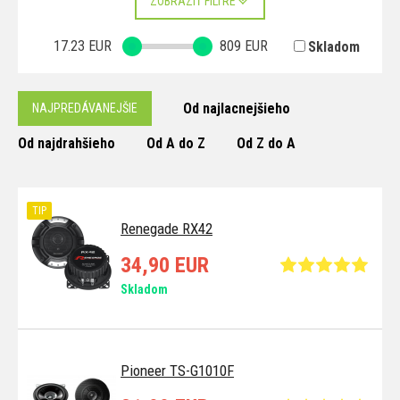
ZOBRAZIŤ FILTRE
17.23
EUR
809
EUR
Skladom
Od najlacnejšieho
NAJPREDÁVANEJŠIE
Od najdrahšieho
Od A do Z
Od Z do A
TIP
Renegade RX42
34,90 EUR
Skladom
Pioneer TS-G1010F