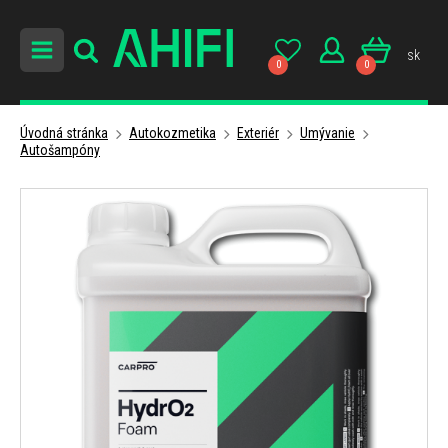
sk
0
0
Úvodná stránka
Autokozmetika
Exteriér
Umývanie
Autošampóny