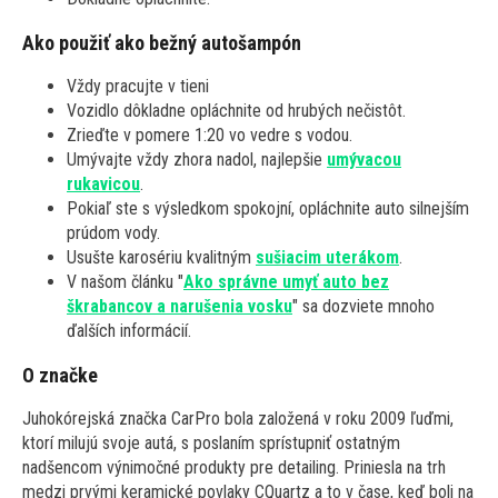
Ako použiť ako bežný autošampón
Vždy pracujte v tieni
Vozidlo dôkladne opláchnite od hrubých nečistôt.
Zrieďte v pomere 1:20 vo vedre s vodou.
Umývajte vždy zhora nadol, najlepšie
umývacou
rukavicou
.
Pokiaľ ste s výsledkom spokojní, opláchnite auto silnejším
prúdom vody.
Usušte karosériu kvalitným
sušiacim uterákom
.
V našom článku "
Ako správne umyť auto bez
škrabancov a narušenia vosku
" sa dozviete mnoho
ďalších informácií.
O značke
Juhokórejská značka CarPro bola založená v roku 2009 ľuďmi,
ktorí milujú svoje autá, s poslaním sprístupniť ostatným
nadšencom výnimočné produkty pre detailing. Priniesla na trh
medzi prvými keramické povlaky CQuartz a to v čase, keď boli na