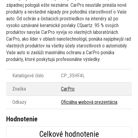
západnej pologuli ešte neznáme. CarPro neustále prináša nové
produkty a nevšedné nápady pre pohodlnú starostlivosť o Vaše
auto. Od ochrán a čistiacich prostriedkov na interiéry až po
vysoko uznávané keramické povlaky CQuartz. 95 % svojich
produktov navyše CarPro vyvíja vo vlastných laboratóriách.
CarPro, ako líder v oblasti nanotechnológií, ponúka najúplnejší rad
vlastných produktov na všetky účely starostlivosti o automobily.
Vaše auto si zaslúži maximálnu ochranu a CarPro ponúka
produkty, ktoré poskytujú profesionálne výsledky.
Katalógové číslo
CP_35HF4L
Značka
CarPro
Odkazy
Oficiálna webová prezentácia
Hodnotenie
Celkové hodnotenie