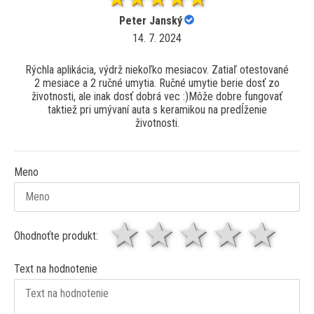
Peter Janský
14. 7. 2024
Rýchla aplikácia, výdrž niekoľko mesiacov. Zatiaľ otestované
2 mesiace a 2 ručné umytia. Ručné umytie berie dosť zo
životnosti, ale inak dosť dobrá vec :)Môže dobre fungovať
taktiež pri umývaní auta s keramikou na predĺženie
životnosti.
Meno
1 hviezda
2 hviezdy
3 hviez
4 hv
5 
Ohodnoťte produkt:
Text na hodnotenie