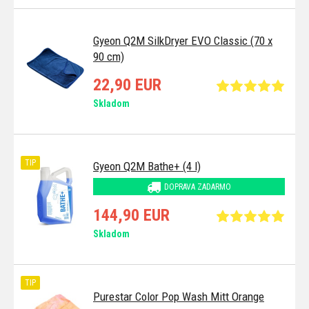
Gyeon Q2M SilkDryer EVO Classic (70 x
90 cm)
22,90 EUR
Skladom
TIP
Gyeon Q2M Bathe+ (4 l)
DOPRAVA ZADARMO
144,90 EUR
Skladom
TIP
Purestar Color Pop Wash Mitt Orange