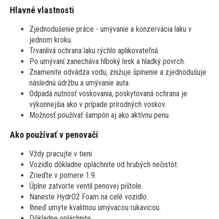
Hlavné vlastnosti
Zjednodušenie práce - umývanie a konzervácia laku v
jednom kroku.
Trvanlivá ochrana laku rýchlo aplikovateľná.
Po umývaní zanecháva hlboký lesk a hladký povrch.
Znamenite odvádza vodu, znižuje špinenie a zjednodušuje
následnú údržbu a umývanie auta.
Odpadá nutnosť voskovania, poskytovaná ochrana je
výkonnejšia ako v prípade prírodných voskov.
Možnosť používať šampón aj ako aktívnu penu.
Ako používať v penovači
Vždy pracujte v tieni
Vozidlo dôkladne opláchnite od hrubých nečistôt.
Zrieďte v pomere 1:9.
Úplne zatvorte ventil penovej pištole.
Naneste HydrO2 Foam na celé vozidlo.
Ihneď umyte kvalitnou umývacou rukavicou.
Dôkladne opláchnite.