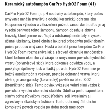
Keramický autošampón CarPro HydrO2 Foam (4 l)
CarPro HydrO2 Foam je pH neutrálny autošampón, ktorý počas
umývania nanáša trvanlivú a odolnú keramickú ochranu laku.
Nespornou výhodou a zákazníkmi požadovanou vlastnosťou je aj
vysoká penivosť tohto šampónu. Šampón obsahuje aktívne
tenzidy, ktoré jemne uvoľňujú a odstraňujú nečistoty a vysoko
účinné lubrikanty, ktoré chránia lak pred prípadným poškriabaním
počas procesu umývania. Hustá a bohatá pena šampónu CarPro
HydrO2 Foam rozmaznáva lak a zároveň obsahuje nanočastice,
ktoré behom okamihu vytvárajú na umývanom povrchu hydrofilnú
vrstvu (polymérové ​​sklo), ktorá dokonale odvádza vodu, a
poskytuje špičkový lesk a hladký povrch. HydrO2 Foam nie je
bežný autošampón s voskom, pretože ochranná vrstva, ktorú
utvára, je anorganický (keramický) povlak na báze SiO2
(kremičitého skla). Tento povlak vykazuje veľmi silnú väzbu k
povrchu a vysokú chemickú stabilitu. Odoláva preto saponátom,
silným odmasťovačom, rozpúšťadlám, soli, kyselinám aj
agresívnym alkalickým čističom. Tento ochranný štít chráni
kompletný povrch vozidla po dobu troch mesiacov.