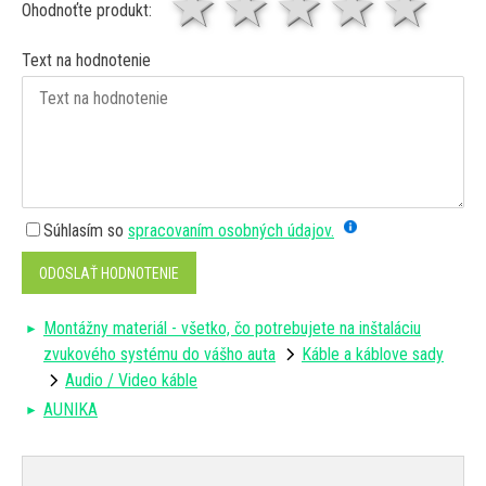
1 hviezda
2 hviezdy
3 hviez
4 hv
5 
Ohodnoťte produkt:
Text na hodnotenie
Súhlasím so
spracovaním osobných údajov.
ODOSLAŤ HODNOTENIE
Montážny materiál - všetko, čo potrebujete na inštaláciu
zvukového systému do vášho auta
Káble a káblove sady
Audio / Video káble
AUNIKA